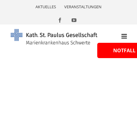
Skip
AKTUELLES
VERANSTALTUNGEN
to
content
Facebook
YouTube
NOTFALL