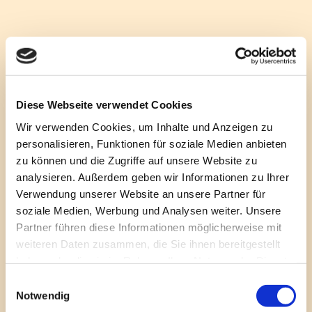
Diese Webseite verwendet Cookies
Haben Sie noch Fragen zur
Wir verwenden Cookies, um Inhalte und Anzeigen zu
Elternschule Marienkäfer?
personalisieren, Funktionen für soziale Medien anbieten
zu können und die Zugriffe auf unsere Website zu
analysieren. Außerdem geben wir Informationen zu Ihrer
Verwendung unserer Website an unsere Partner für
Ihr Name (Pflichtfeld)
soziale Medien, Werbung und Analysen weiter. Unsere
Partner führen diese Informationen möglicherweise mit
weiteren Daten zusammen, die Sie ihnen bereitgestellt
Ihre E-Mail-Adresse (Pflichtfeld)
haben oder die sie im Rahmen Ihrer Nutzung der Dienste
gesammelt haben.
Einwilligungsauswahl
Notwendig