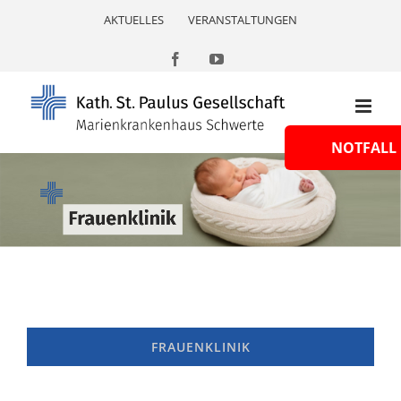
Skip
AKTUELLES
VERANSTALTUNGEN
to
content
Facebook
YouTube
NOTFALL
FRAUENKLINIK