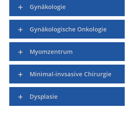
Gynäkologie
Gynäkologische Onkologie
Myomzentrum
Minimal-invsasive Chirurgie
Dysplasie