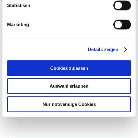
Statistiken
Klinik
Marketing
Startseite
Elternschule
Details zeigen
Ich bekomme ein Baby
Cookies zulassen
Babygalerie
Onkologische Ambulanz
Auswahl erlauben
Team
Nur notwendige Cookies
Zentren