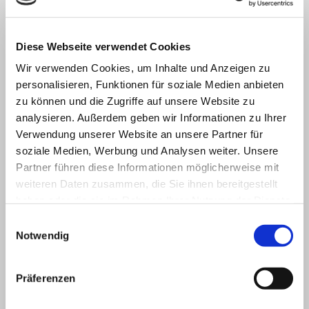
Zweitmeinung
Diese Webseite verwendet Cookies
Wir verwenden Cookies, um Inhalte und Anzeigen zu
personalisieren, Funktionen für soziale Medien anbieten
Als gesetzlich Versicherte können Sie Ihren Arzt frei
zu können und die Zugriffe auf unsere Website zu
wählen und bei Behandlungen einen weiteren
analysieren. Außerdem geben wir Informationen zu Ihrer
Mediziner zu Rate zu ziehen. Wenn Sie von uns
Verwendung unserer Website an unsere Partner für
eine Zweitmeinung einholen möchten, informieren
soziale Medien, Werbung und Analysen weiter. Unsere
Sie zunächst den behandelnden Arzt darüber und
Partner führen diese Informationen möglicherweise mit
bitten um Aushändigung von Berichten,
weiteren Daten zusammen, die Sie ihnen bereitgestellt
Laborwerten und Ergebnissen von Röntgenunter­
haben oder die sie im Rahmen Ihrer Nutzung der Dienste
suchungen. Einen Sprechstunden­termin können
gesammelt haben.
Einwilligungsauswahl
Sie im Sekretariat vereinbaren.
Notwendig
Präferenzen