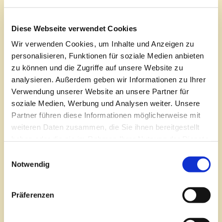
Telefon 0 23 04 – 109 – 0
Telefax 0 23 04 – 109 – 207
Diese Webseite verwendet Cookies
E-Mail info@marien-kh.de
Wir verwenden Cookies, um Inhalte und Anzeigen zu
personalisieren, Funktionen für soziale Medien anbieten
Schützenstraße 9
zu können und die Zugriffe auf unsere Website zu
58239 Schwerte
analysieren. Außerdem geben wir Informationen zu Ihrer
Telefon 0 23 04 – 202 – 0
Verwendung unserer Website an unsere Partner für
Telefax 0 23 04 – 202 – 109
soziale Medien, Werbung und Analysen weiter. Unsere
E-Mail info@marien-kh.de
Partner führen diese Informationen möglicherweise mit
weiteren Daten zusammen, die Sie ihnen bereitgestellt
haben oder die sie im Rahmen Ihrer Nutzung der Dienste
gesammelt haben.
Einwilligungsauswahl
Notwendig
Präferenzen