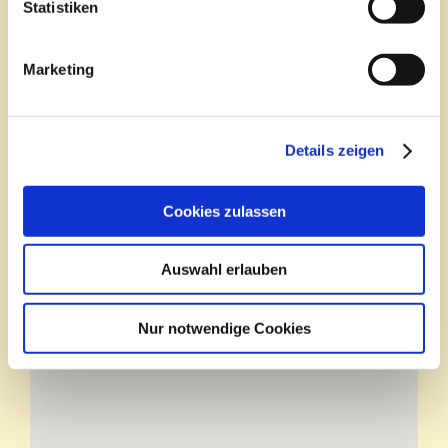
Statistiken
Marketing
Details zeigen
Cookies zulassen
Auswahl erlauben
Marienkrankenhaus Schwerte
Marienkrankenhaus Schwerte
Schützenstraße 9
Goethestraße 19
58239 Schwerte
58239 Schwerte\n
Nur notwendige Cookies