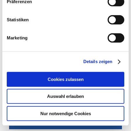
Download.
Präferenzen
DOWNLOAD FALTBLATT
Statistiken
PLASTISCHE CHIRURGIE (PDF)
Marketing
Schwerpunkte
Details zeigen
Cookies zulassen
Auswahl erlauben
Handchirurgie
Nur notwendige Cookies
Rekonstruktive Chirurgie