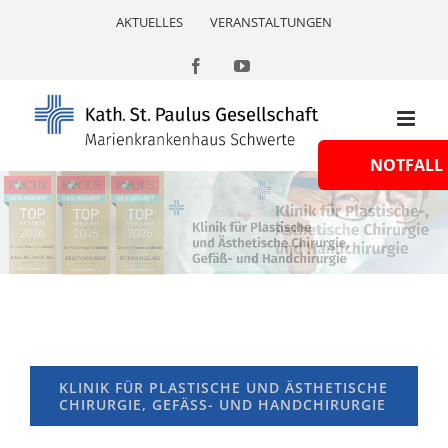
Skip
AKTUELLES
VERANSTALTUNGEN
to
content
Facebook
YouTube
NOTFALL
KLINIK FÜR PLASTISCHE UND ÄSTHETISCHE
CHIRURGIE, GEFÄSS- UND HANDCHIRURGIE