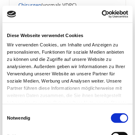
Chirurgen
(vormals VDPC)
Ordentliches Mitglied im
Berufsverband
der Deutschen Chirurgen e.V.
Mitglied der
Deutschen Gesellschaft für
Ästhetische Botulinumtoxin
Diese Webseite verwendet Cookies
Therapie
(DGBT)
Wir verwenden Cookies, um Inhalte und Anzeigen zu
Mitglied der
Deutschen Gesellschaft für
personalisieren, Funktionen für soziale Medien anbieten
Gefäßchirurgie und Gefäßmedizin
zu können und die Zugriffe auf unsere Website zu
analysieren. Außerdem geben wir Informationen zu Ihrer
Verwendung unserer Website an unsere Partner für
soziale Medien, Werbung und Analysen weiter. Unsere
Partner führen diese Informationen möglicherweise mit
weiteren Daten zusammen, die Sie ihnen bereitgestellt
haben oder die sie im Rahmen Ihrer Nutzung der Dienste
gesammelt haben.
Einwilligungsauswahl
Notwendig
Im Folgenden finden Sie unser
Informationsfaltblatt über den Fachbereich zum