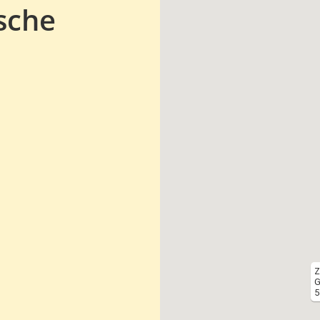
sche
Z
G
5