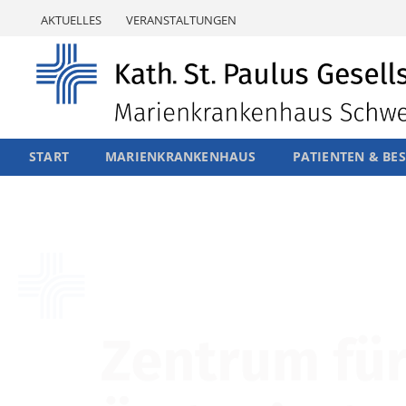
Skip
AKTUELLES
VERANSTALTUNGEN
to
content
START
MARIENKRANKENHAUS
PATIENTEN & BE