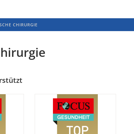
SCHE CHIRURGIE
hirurgie
rstützt