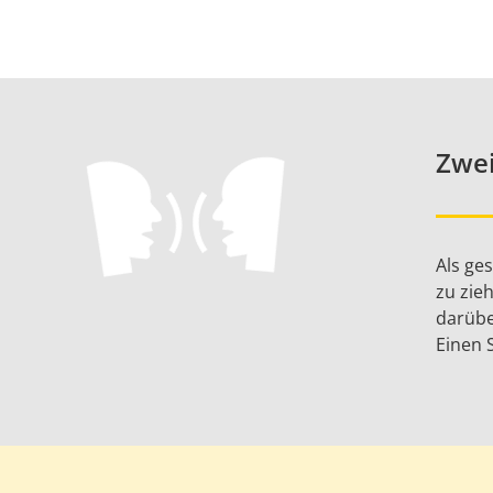
Zwe
Als ge
zu zie
darübe
Einen 