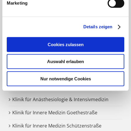
Marketing
Dach Altenheime und eine Jugendhilfe-Einrichtung. Die
Kath. St. Paulus Gesellschaft zählt zu den größten
katholischen Trägern in Nordrhein- Westfalen; rund
8.500 Menschen arbeiten für das Wohl der ihnen
Details zeigen
anvertrauten Patient:innen, Bewohner:innen, Kinder und
Jugendlichen.
Cookies zulassen
FACHBEREICHE
Auswahl erlauben
Klinik für Allgemein-, Viszeral- und minimal-
Nur notwendige Cookies
invasive Chirurgie
Klinik für Anästhesiologie & Intensivmedizin
Klinik für Innere Medizin Goethestraße
Klinik für Innere Medizin Schützenstraße