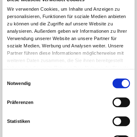
Wir verwenden Cookies, um Inhalte und Anzeigen zu
Schützenstraße 9
personalisieren, Funktionen für soziale Medien anbieten
58239 Schwerte
zu können und die Zugriffe auf unsere Website zu
Telefon
0 23 04 - 202 - 0
analysieren. Außerdem geben wir Informationen zu Ihrer
Telefax 0 23 04 - 202 - 109
Verwendung unserer Website an unsere Partner für
E-Mail
info@marien-kh.de
soziale Medien, Werbung und Analysen weiter. Unsere
Partner führen diese Informationen möglicherweise mit
weiteren Daten zusammen, die Sie ihnen bereitgestellt
KATH. ST. PAULUS GESELLSCHAFT
haben oder die sie im Rahmen Ihrer Nutzung der Dienste
gesammelt haben.
Einwilligungsauswahl
Das Marienkrankenhaus Schwerte mit seinen zwei
Notwendig
Standorten gehört zur
Kath. St. Paulus Gesellschaft
. Acht
weitere Krankenhäuser mit zusammen 2.900 Betten
zählen zum Verbund: St. Marien Hospital Lünen, St.
Präferenzen
Christophorus Krankenhaus Werne, St. Rochus Hospital
Castrop-Rauxel, St. Josefs Hospital Hörde, Katholisches
Krankenhaus Dortmund-West, St. Elisabeth Krankenhaus
Statistiken
Dortmund-Kurl, Marien Hospital Dortmund-Hombruch
sowie für das St. Johannes Hospital im Zentrum von
Dortmund. Darüber hinaus agieren unter dem Paulus-