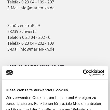
Telefax 0 23 04 - 109 - 207
E-Mail
info@marien-kh.de
Schützenstraße 9
58239 Schwerte
Telefon
0 23 04 - 202 - 0
Telefax 0 23 04 - 202 - 109
E-Mail
info@marien-kh.de
KATH. ST. PAULUS GESELLSCHAFT
Das Marienkrankenhaus Schwerte mit seinen zwei
Standorten gehört zur
Kath. St. Paulus Gesellschaft
. Acht
weitere Krankenhäuser mit zusammen 2.900 Betten
Diese Webseite verwendet Cookies
zählen zum Verbund: St. Marien Hospital Lünen, St.
Wir verwenden Cookies, um Inhalte und Anzeigen zu
Christophorus Krankenhaus Werne, St. Rochus Hospital
personalisieren, Funktionen für soziale Medien anbieten
Castrop-Rauxel, St. Josefs Hospital Hörde, Katholisches
zu können und die Zugriffe auf unsere Website zu