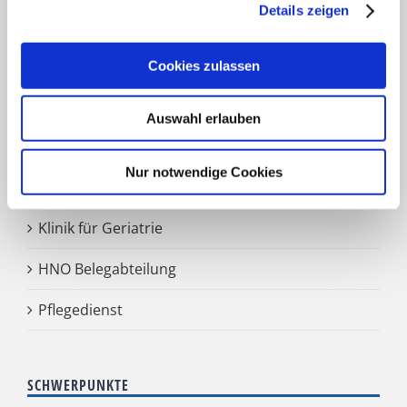
Klinik für Innere Medizin Goethestraße
Details zeigen
Klinik für Innere Medizin Schützenstraße
Cookies zulassen
Klinik für Orthopädie & Unfallchirurgie
Auswahl erlauben
Klinik für Plastische und Ästhetische Chirurgie,
Gefäß- und Handchirurgie
Nur notwendige Cookies
Frauenklinik
Klinik für Geriatrie
HNO Belegabteilung
Pflegedienst
SCHWERPUNKTE