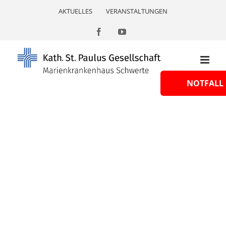
Skip
AKTUELLES
VERANSTALTUNGEN
to
content
Facebook
YouTube
NOTFALL