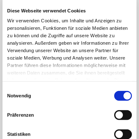
Diese Webseite verwendet Cookies
FACHBEREICHE
Wir verwenden Cookies, um Inhalte und Anzeigen zu
personalisieren, Funktionen für soziale Medien anbieten
zu können und die Zugriffe auf unsere Website zu
Klinik für Allgemein-, Viszeral- und minimal-
analysieren. Außerdem geben wir Informationen zu Ihrer
invasive Chirurgie
Verwendung unserer Website an unsere Partner für
Klinik für Anästhesiologie & Intensivmedizin
soziale Medien, Werbung und Analysen weiter. Unsere
Partner führen diese Informationen möglicherweise mit
Klinik für Innere Medizin Goethestraße
weiteren Daten zusammen, die Sie ihnen bereitgestellt
haben oder die sie im Rahmen Ihrer Nutzung der Dienste
Klinik für Innere Medizin Schützenstraße
gesammelt haben.
Einwilligungsauswahl
Notwendig
Klinik für Orthopädie & Unfallchirurgie
Klinik für Plastische und Ästhetische Chirurgie,
Präferenzen
Gefäß- und Handchirurgie
Frauenklinik
Statistiken