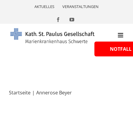
Skip
AKTUELLES
VERANSTALTUNGEN
to
content
Facebook
YouTube
NOTFALL
Startseite
Annerose Beyer