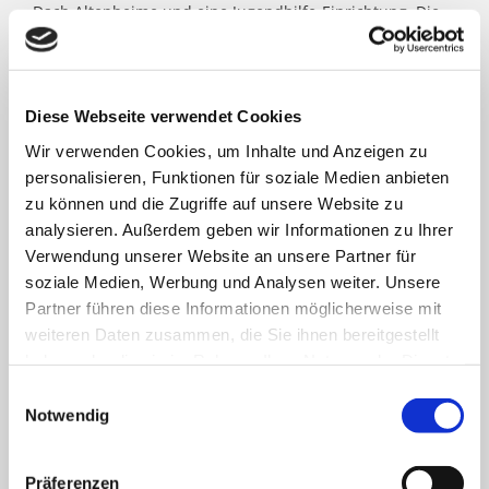
Dach Altenheime und eine Jugendhilfe-Einrichtung. Die
Kath. St. Paulus Gesellschaft zählt zu den größten
katholischen Trägern in Nordrhein- Westfalen; rund
8.500 Menschen arbeiten für das Wohl der ihnen
anvertrauten Patient:innen, Bewohner:innen, Kinder und
Diese Webseite verwendet Cookies
Jugendlichen.
Wir verwenden Cookies, um Inhalte und Anzeigen zu
personalisieren, Funktionen für soziale Medien anbieten
FACHBEREICHE
zu können und die Zugriffe auf unsere Website zu
analysieren. Außerdem geben wir Informationen zu Ihrer
Verwendung unserer Website an unsere Partner für
soziale Medien, Werbung und Analysen weiter. Unsere
Klinik für Allgemein-, Viszeral- und minimal-
Partner führen diese Informationen möglicherweise mit
invasive Chirurgie
weiteren Daten zusammen, die Sie ihnen bereitgestellt
Klinik für Anästhesiologie & Intensivmedizin
haben oder die sie im Rahmen Ihrer Nutzung der Dienste
gesammelt haben.
Einwilligungsauswahl
Klinik für Innere Medizin Goethestraße
Notwendig
Klinik für Innere Medizin Schützenstraße
Präferenzen