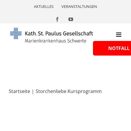
Skip
AKTUELLES
VERANSTALTUNGEN
to
content
Facebook
YouTube
NOTFALL
Startseite
Storchenliebe Kursprogramm