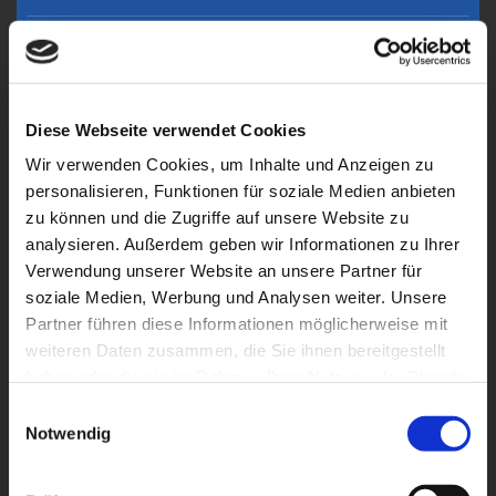
Weitere Einrichtungen sind:
Marienkrankenhaus
Krankenhäuser
Diese Webseite verwendet Cookies
aktuell
Wir verwenden Cookies, um Inhalte und Anzeigen zu
personalisieren, Funktionen für soziale Medien anbieten
St. Josefs Hospital Dortmund-Hörde
zu können und die Zugriffe auf unsere Website zu
analysieren. Außerdem geben wir Informationen zu Ihrer
St. Marien Hospital Lünen
Verwendung unserer Website an unsere Partner für
Marienkrankenhaus Schwerte - Goethestraße
soziale Medien, Werbung und Analysen weiter. Unsere
Partner führen diese Informationen möglicherweise mit
Marienkrankenhaus Schwerte - Schützenstraße
weiteren Daten zusammen, die Sie ihnen bereitgestellt
Kath. Krankenhaus Dortmund-West
haben oder die sie im Rahmen Ihrer Nutzung der Dienste
gesammelt haben.
Einwilligungsauswahl
St. Christophorus Krankenhaus Werne
Notwendig
St. Rochus Hospital Castrop-Rauxel