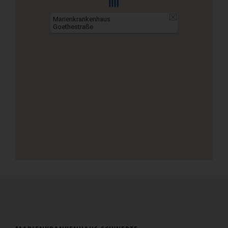
Sc
Marienkrankenhaus
Goethestraße