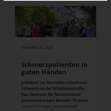
Dezember 22, 2025
Schmerzpatienten in
guten Händen
Jubiläum im Marienkrankenhaus
Schwerte in der Schützenstraße:
Das Zentrum für Multimodale
Schmerztherapie besteht 10 Jahre.
„Unser Konzept, verschiedene