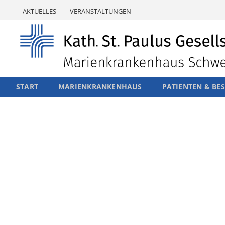
Skip
AKTUELLES
VERANSTALTUNGEN
to
content
START
MARIENKRANKENHAUS
PATIENTEN & BE