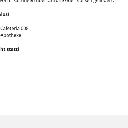
von Erkältungen über Unruhe oder Koliken gelindert.
los!
Cafeteria 008
-Apotheke
ht statt!