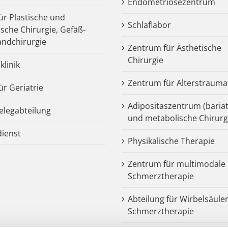
Endometriosezentrum
für Plastische und
Schlaflabor
ische Chirurgie, Gefäß-
ndchirurgie
Zentrum für Ästhetische
Chirurgie
klinik
Zentrum für Alterstrauma
für Geriatrie
Adipositaszentrum (bariat
legabteilung
und metabolische Chirurg
dienst
Physikalische Therapie
Zentrum für multimodale
Schmerztherapie
Abteilung für Wirbelsäule
Schmerztherapie