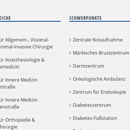
EICHE
SCHWERPUNKTE
für Allgemein-, Viszeral-
Zentrale Notaufnahme
nimal-invasive Chirurgie
Märkisches Brustzentrum
für Anästhesiologie &
Darmzentrum
ivmedizin
Onkologische Ambulanz
für Innere Medizin
estraße
Zentrum für Endoskopie
für Innere Medizin
Diabeteszentrum
enstraße
Diabetes-Fußstation
 für Orthopädie &
chirurgie