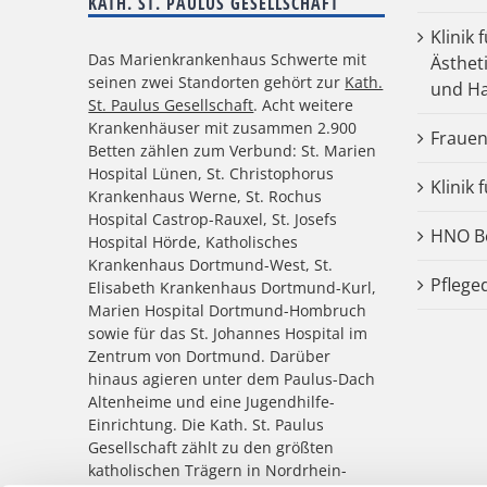
KATH. ST. PAULUS GESELLSCHAFT
Klinik 
Das Marienkrankenhaus Schwerte mit
Ästhet
seinen zwei Standorten gehört zur
Kath.
und Ha
St. Paulus Gesellschaft
. Acht weitere
Krankenhäuser mit zusammen 2.900
Frauen
Betten zählen zum Verbund: St. Marien
Hospital Lünen, St. Christophorus
Klinik 
Krankenhaus Werne, St. Rochus
Hospital Castrop-Rauxel, St. Josefs
HNO Be
Hospital Hörde, Katholisches
Krankenhaus Dortmund-West, St.
Pflege
Elisabeth Krankenhaus Dortmund-Kurl,
Marien Hospital Dortmund-Hombruch
sowie für das St. Johannes Hospital im
Zentrum von Dortmund. Darüber
hinaus agieren unter dem Paulus-Dach
Altenheime und eine Jugendhilfe-
Einrichtung. Die Kath. St. Paulus
Gesellschaft zählt zu den größten
katholischen Trägern in Nordrhein-