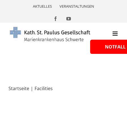
Skip
AKTUELLES
VERANSTALTUNGEN
to
content
Facebook
YouTube
NOTFALL
Startseite
Facilities