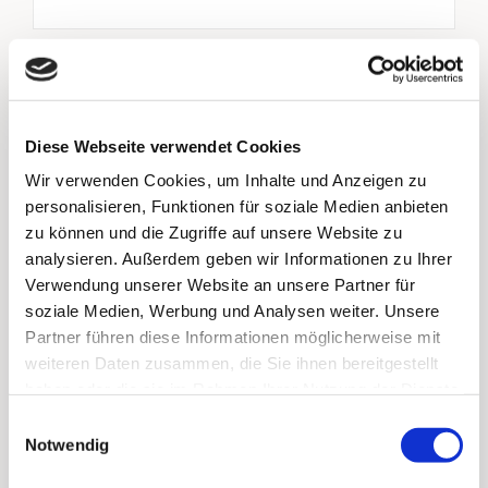
Diese Webseite verwendet Cookies
Wir verwenden Cookies, um Inhalte und Anzeigen zu
“There are many variations of passages
personalisieren, Funktionen für soziale Medien anbieten
of Lorem Ipsum available, but the
zu können und die Zugriffe auf unsere Website zu
majority have suffered alteration in
analysieren. Außerdem geben wir Informationen zu Ihrer
Verwendung unserer Website an unsere Partner für
some form, by injected humour”
soziale Medien, Werbung und Analysen weiter. Unsere
Partner führen diese Informationen möglicherweise mit
weiteren Daten zusammen, die Sie ihnen bereitgestellt
EMERY BURNS
,
Design Student
haben oder die sie im Rahmen Ihrer Nutzung der Dienste
gesammelt haben.
Einwilligungsauswahl
Notwendig