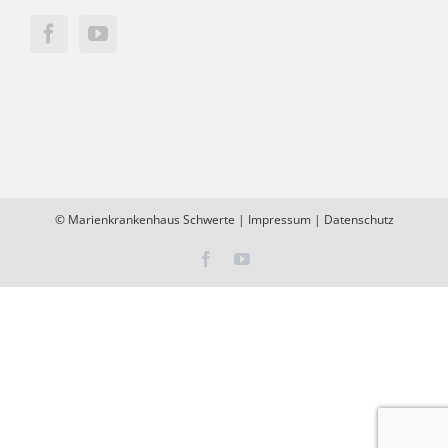
©
Marienkrankenhaus Schwerte
|
Impressum
|
Datenschutz
Facebook
YouTube