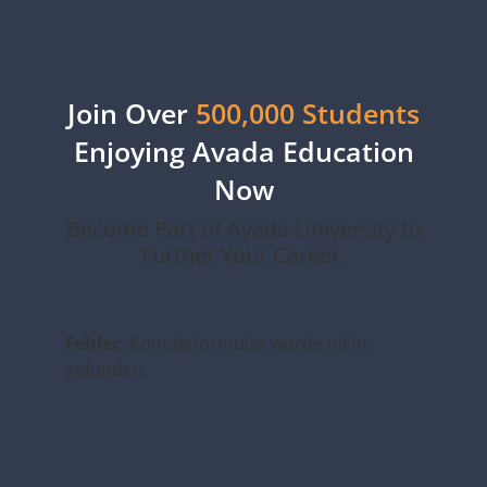
Join Over
500,000 Students
Enjoying Avada Education
Now
Become Part of Avada University to
Further Your Career.
Fehler:
Kontaktformular wurde nicht
gefunden.