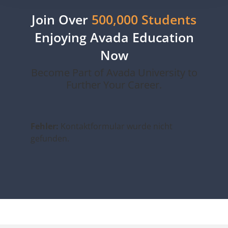
Join Over
500,000 Students
Enjoying Avada Education
Now
Become Part of Avada University to
Further Your Career.
Fehler:
Kontaktformular wurde nicht
gefunden.