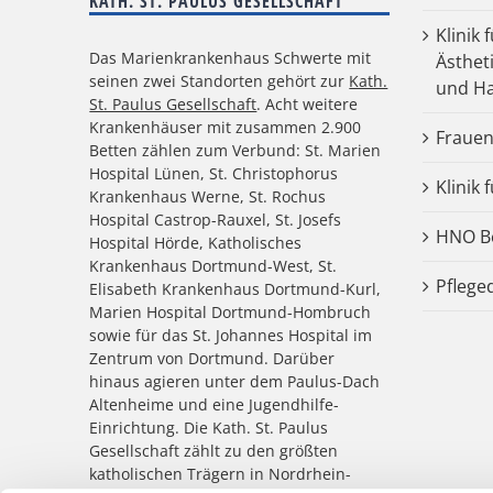
KATH. ST. PAULUS GESELLSCHAFT
Klinik 
Das Marienkrankenhaus Schwerte mit
Ästhet
seinen zwei Standorten gehört zur
Kath.
und Ha
St. Paulus Gesellschaft
. Acht weitere
Krankenhäuser mit zusammen 2.900
Frauen
Betten zählen zum Verbund: St. Marien
Hospital Lünen, St. Christophorus
Klinik 
Krankenhaus Werne, St. Rochus
Hospital Castrop-Rauxel, St. Josefs
HNO Be
Hospital Hörde, Katholisches
Krankenhaus Dortmund-West, St.
Pflege
Elisabeth Krankenhaus Dortmund-Kurl,
Marien Hospital Dortmund-Hombruch
sowie für das St. Johannes Hospital im
Zentrum von Dortmund. Darüber
hinaus agieren unter dem Paulus-Dach
Altenheime und eine Jugendhilfe-
Einrichtung. Die Kath. St. Paulus
Gesellschaft zählt zu den größten
katholischen Trägern in Nordrhein-