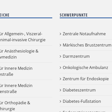
EICHE
SCHWERPUNKTE
für Allgemein-, Viszeral-
Zentrale Notaufnahme
nimal-invasive Chirurgie
Märkisches Brustzentrum
für Anästhesiologie &
Darmzentrum
ivmedizin
Onkologische Ambulanz
für Innere Medizin
estraße
Zentrum für Endoskopie
für Innere Medizin
Diabeteszentrum
enstraße
Diabetes-Fußstation
 für Orthopädie &
chirurgie