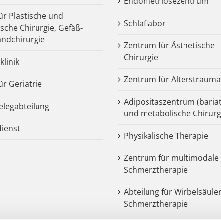
Endometriosezentrum
für Plastische und
Schlaflabor
ische Chirurgie, Gefäß-
ndchirurgie
Zentrum für Ästhetische
Chirurgie
klinik
Zentrum für Alterstrauma
für Geriatrie
Adipositaszentrum (bariat
legabteilung
und metabolische Chirurg
dienst
Physikalische Therapie
Zentrum für multimodale
Schmerztherapie
Abteilung für Wirbelsäule
Schmerztherapie