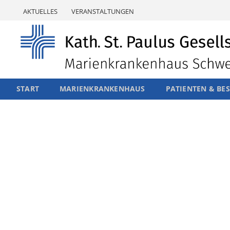
Skip
AKTUELLES
VERANSTALTUNGEN
to
content
START
MARIENKRANKENHAUS
PATIENTEN & BE