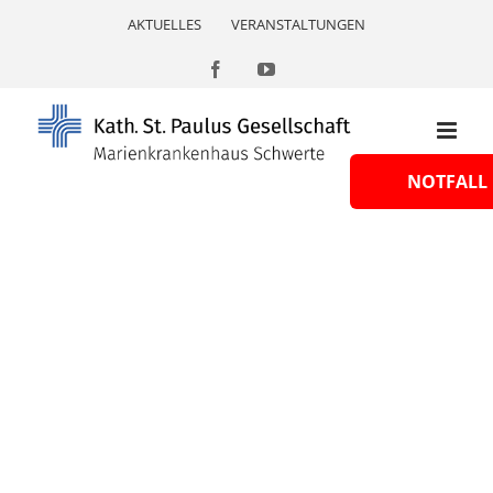
Skip
AKTUELLES
VERANSTALTUNGEN
to
content
Facebook
YouTube
NOTFALL