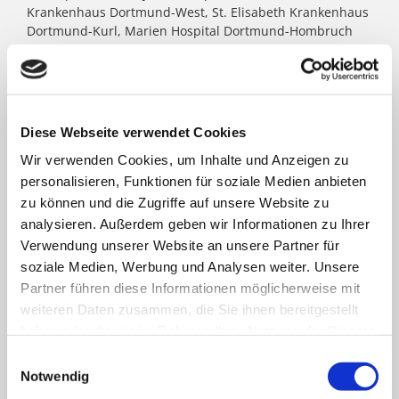
Krankenhaus Dortmund-West, St. Elisabeth Krankenhaus
Dortmund-Kurl, Marien Hospital Dortmund-Hombruch
sowie für das St. Johannes Hospital im Zentrum von
Dortmund. Darüber hinaus agieren unter dem Paulus-
Dach Altenheime und eine Jugendhilfe-Einrichtung. Die
Kath. St. Paulus Gesellschaft zählt zu den größten
katholischen Trägern in Nordrhein- Westfalen; rund
Diese Webseite verwendet Cookies
8.500 Menschen arbeiten für das Wohl der ihnen
Wir verwenden Cookies, um Inhalte und Anzeigen zu
anvertrauten Patient:innen, Bewohner:innen, Kinder und
Jugendlichen.
personalisieren, Funktionen für soziale Medien anbieten
zu können und die Zugriffe auf unsere Website zu
analysieren. Außerdem geben wir Informationen zu Ihrer
FACHBEREICHE
Verwendung unserer Website an unsere Partner für
soziale Medien, Werbung und Analysen weiter. Unsere
Partner führen diese Informationen möglicherweise mit
Klinik für Allgemein-, Viszeral- und minimal-
weiteren Daten zusammen, die Sie ihnen bereitgestellt
invasive Chirurgie
haben oder die sie im Rahmen Ihrer Nutzung der Dienste
gesammelt haben.
Einwilligungsauswahl
Klinik für Anästhesiologie & Intensivmedizin
Notwendig