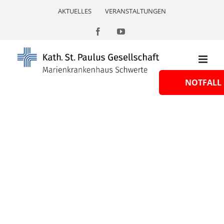
Skip
AKTUELLES
VERANSTALTUNGEN
to
content
Facebook
YouTube
NOTFALL