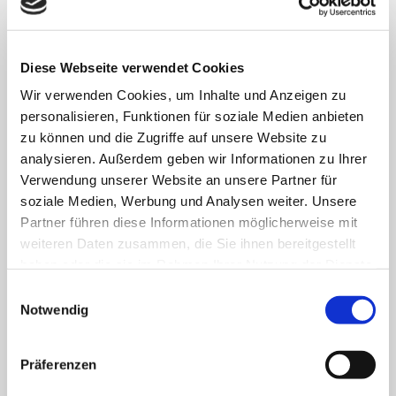
8.500 Menschen arbeiten für das Wohl der ihnen
anvertrauten Patient:innen, Bewohner:innen, Kinder und
Jugendlichen.
Diese Webseite verwendet Cookies
Wir verwenden Cookies, um Inhalte und Anzeigen zu
FACHBEREICHE
personalisieren, Funktionen für soziale Medien anbieten
zu können und die Zugriffe auf unsere Website zu
analysieren. Außerdem geben wir Informationen zu Ihrer
Klinik für Allgemein-, Viszeral- und minimal-
Verwendung unserer Website an unsere Partner für
invasive Chirurgie
soziale Medien, Werbung und Analysen weiter. Unsere
Partner führen diese Informationen möglicherweise mit
Klinik für Anästhesiologie & Intensivmedizin
weiteren Daten zusammen, die Sie ihnen bereitgestellt
haben oder die sie im Rahmen Ihrer Nutzung der Dienste
Klinik für Innere Medizin Goethestraße
gesammelt haben.
Einwilligungsauswahl
Notwendig
Klinik für Innere Medizin Schützenstraße
Klinik für Orthopädie & Unfallchirurgie
Präferenzen