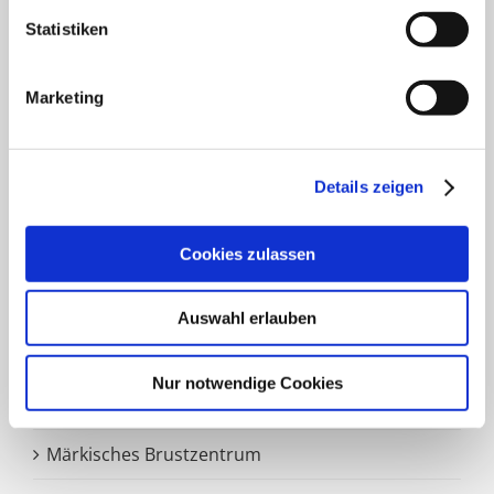
Klinik für Plastische und Ästhetische Chirurgie,
Statistiken
Gefäß- und Handchirurgie
Frauenklinik
Marketing
Klinik für Geriatrie
HNO Belegabteilung
Details zeigen
Pflegedienst
Cookies zulassen
Auswahl erlauben
SCHWERPUNKTE
Nur notwendige Cookies
Zentrale Notaufnahme
Märkisches Brustzentrum