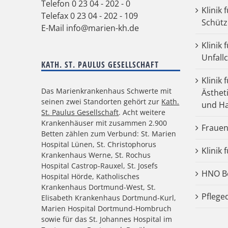
Telefon
0 23 04 - 202 - 0
Klinik 
Telefax 0 23 04 - 202 - 109
Schütz
E-Mail
info@marien-kh.de
Klinik
Unfall
KATH. ST. PAULUS GESELLSCHAFT
Klinik 
Das Marienkrankenhaus Schwerte mit
Ästhet
seinen zwei Standorten gehört zur
Kath.
und Ha
St. Paulus Gesellschaft
. Acht weitere
Krankenhäuser mit zusammen 2.900
Frauen
Betten zählen zum Verbund: St. Marien
Hospital Lünen, St. Christophorus
Klinik 
Krankenhaus Werne, St. Rochus
Hospital Castrop-Rauxel, St. Josefs
HNO Be
Hospital Hörde, Katholisches
Krankenhaus Dortmund-West, St.
Pflege
Elisabeth Krankenhaus Dortmund-Kurl,
Marien Hospital Dortmund-Hombruch
sowie für das St. Johannes Hospital im