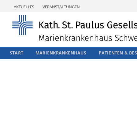
Skip
AKTUELLES
VERANSTALTUNGEN
to
content
START
MARIENKRANKENHAUS
PATIENTEN & BE