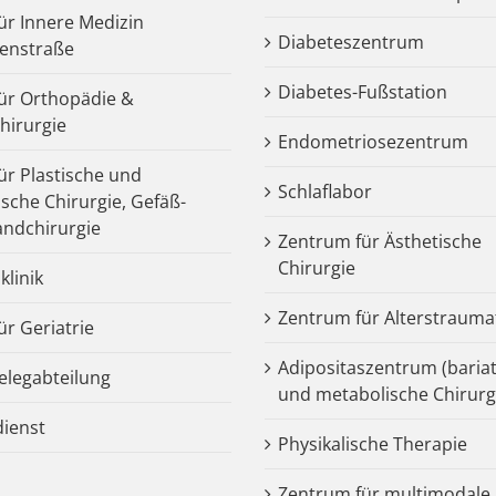
für Innere Medizin
Diabeteszentrum
enstraße
Diabetes-Fußstation
 für Orthopädie &
chirurgie
Endometriosezentrum
für Plastische und
Schlaflabor
ische Chirurgie, Gefäß-
ndchirurgie
Zentrum für Ästhetische
Chirurgie
klinik
Zentrum für Alterstrauma
für Geriatrie
Adipositaszentrum (bariat
legabteilung
und metabolische Chirurg
dienst
Physikalische Therapie
Zentrum für multimodale