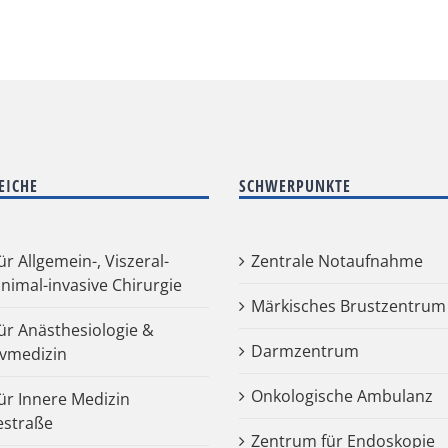
EICHE
SCHWERPUNKTE
für Allgemein-, Viszeral-
Zentrale Notaufnahme
nimal-invasive Chirurgie
Märkisches Brustzentrum
für Anästhesiologie &
Darmzentrum
ivmedizin
Onkologische Ambulanz
für Innere Medizin
estraße
Zentrum für Endoskopie