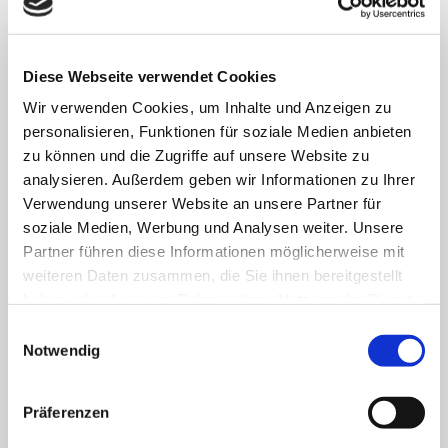
8.500 Menschen arbeiten für das Wohl der ihnen
anvertrauten Patient:innen, Bewohner:innen, Kinder und
Jugendlichen.
Diese Webseite verwendet Cookies
Wir verwenden Cookies, um Inhalte und Anzeigen zu
FACHBEREICHE
personalisieren, Funktionen für soziale Medien anbieten
zu können und die Zugriffe auf unsere Website zu
analysieren. Außerdem geben wir Informationen zu Ihrer
Klinik für Allgemein-, Viszeral- und minimal-
Verwendung unserer Website an unsere Partner für
invasive Chirurgie
soziale Medien, Werbung und Analysen weiter. Unsere
Partner führen diese Informationen möglicherweise mit
Klinik für Anästhesiologie & Intensivmedizin
weiteren Daten zusammen, die Sie ihnen bereitgestellt
haben oder die sie im Rahmen Ihrer Nutzung der Dienste
Klinik für Innere Medizin Goethestraße
gesammelt haben.
Einwilligungsauswahl
Notwendig
Klinik für Innere Medizin Schützenstraße
Klinik für Orthopädie & Unfallchirurgie
Präferenzen