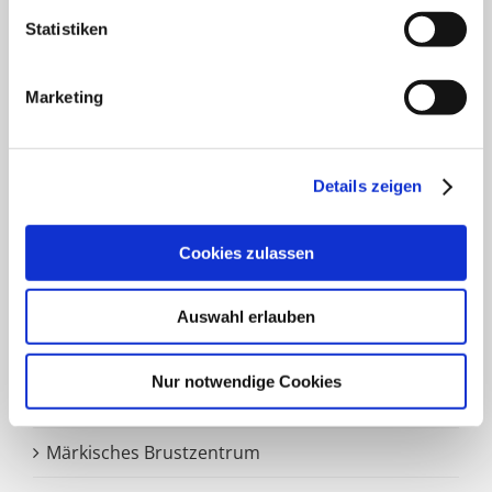
Klinik für Plastische und Ästhetische Chirurgie,
Statistiken
Gefäß- und Handchirurgie
Frauenklinik
Marketing
Klinik für Geriatrie
HNO Belegabteilung
Details zeigen
Pflegedienst
Cookies zulassen
Auswahl erlauben
SCHWERPUNKTE
Nur notwendige Cookies
Zentrale Notaufnahme
Märkisches Brustzentrum