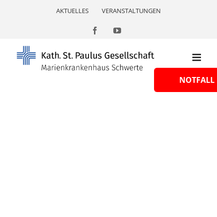
Skip
AKTUELLES
VERANSTALTUNGEN
to
content
Facebook
YouTube
NOTFALL