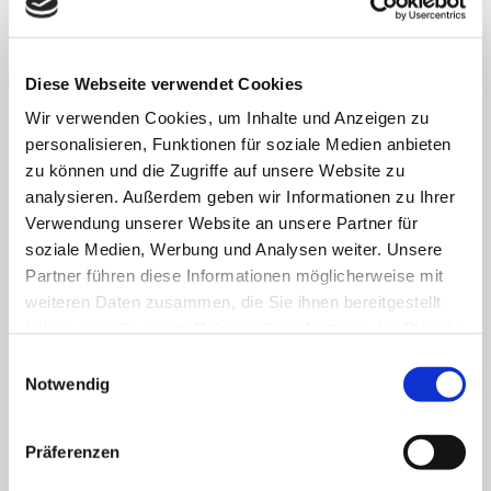
8.500 Menschen arbeiten für das Wohl der ihnen
anvertrauten Patient:innen, Bewohner:innen, Kinder und
Jugendlichen.
Diese Webseite verwendet Cookies
Wir verwenden Cookies, um Inhalte und Anzeigen zu
FACHBEREICHE
personalisieren, Funktionen für soziale Medien anbieten
zu können und die Zugriffe auf unsere Website zu
analysieren. Außerdem geben wir Informationen zu Ihrer
Klinik für Allgemein-, Viszeral- und minimal-
Verwendung unserer Website an unsere Partner für
invasive Chirurgie
soziale Medien, Werbung und Analysen weiter. Unsere
Partner führen diese Informationen möglicherweise mit
Klinik für Anästhesiologie & Intensivmedizin
weiteren Daten zusammen, die Sie ihnen bereitgestellt
haben oder die sie im Rahmen Ihrer Nutzung der Dienste
Klinik für Innere Medizin Goethestraße
gesammelt haben.
Einwilligungsauswahl
Notwendig
Klinik für Innere Medizin Schützenstraße
Klinik für Orthopädie & Unfallchirurgie
Präferenzen