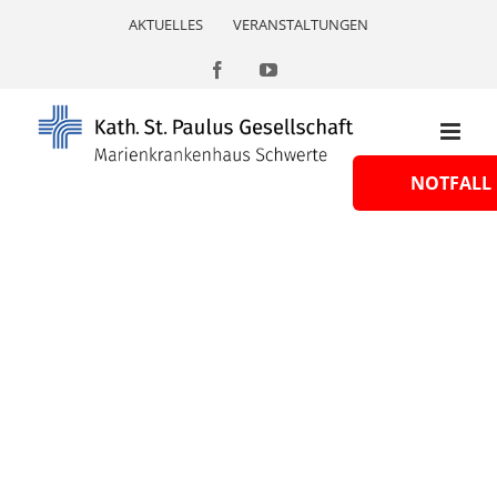
Skip
AKTUELLES
VERANSTALTUNGEN
to
content
Facebook
YouTube
NOTFALL