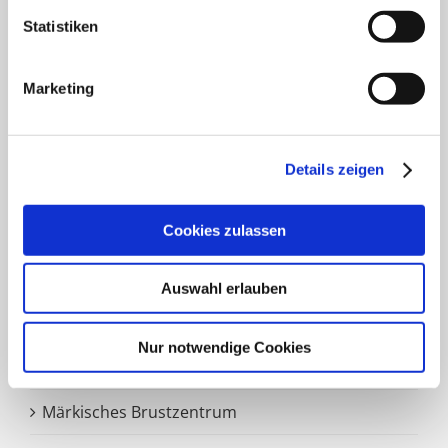
Klinik für Plastische und Ästhetische Chirurgie,
Statistiken
Gefäß- und Handchirurgie
Frauenklinik
Marketing
Klinik für Geriatrie
HNO Belegabteilung
Details zeigen
Pflegedienst
Cookies zulassen
Auswahl erlauben
SCHWERPUNKTE
Nur notwendige Cookies
Zentrale Notaufnahme
Märkisches Brustzentrum