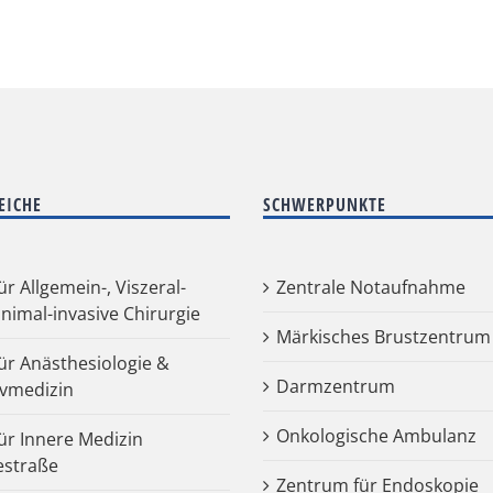
EICHE
SCHWERPUNKTE
für Allgemein-, Viszeral-
Zentrale Notaufnahme
nimal-invasive Chirurgie
Märkisches Brustzentrum
für Anästhesiologie &
Darmzentrum
ivmedizin
Onkologische Ambulanz
für Innere Medizin
estraße
Zentrum für Endoskopie