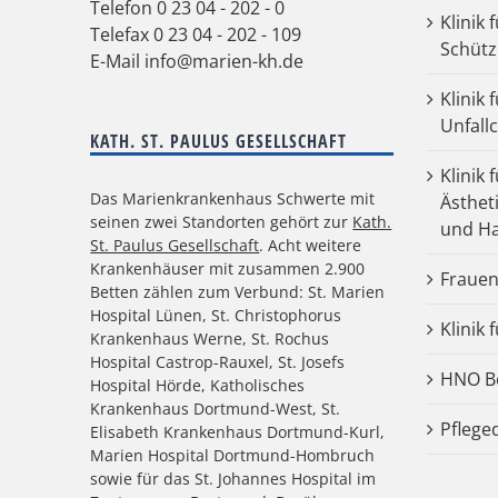
Telefon
0 23 04 - 202 - 0
Klinik 
Telefax 0 23 04 - 202 - 109
Schütz
E-Mail
info@marien-kh.de
Klinik
Unfall
KATH. ST. PAULUS GESELLSCHAFT
Klinik 
Das Marienkrankenhaus Schwerte mit
Ästhet
seinen zwei Standorten gehört zur
Kath.
und Ha
St. Paulus Gesellschaft
. Acht weitere
Krankenhäuser mit zusammen 2.900
Frauen
Betten zählen zum Verbund: St. Marien
Hospital Lünen, St. Christophorus
Klinik 
Krankenhaus Werne, St. Rochus
Hospital Castrop-Rauxel, St. Josefs
HNO Be
Hospital Hörde, Katholisches
Krankenhaus Dortmund-West, St.
Pflege
Elisabeth Krankenhaus Dortmund-Kurl,
Marien Hospital Dortmund-Hombruch
sowie für das St. Johannes Hospital im