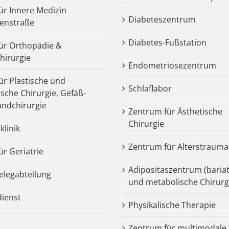
für Innere Medizin
Diabeteszentrum
enstraße
Diabetes-Fußstation
 für Orthopädie &
chirurgie
Endometriosezentrum
für Plastische und
Schlaflabor
ische Chirurgie, Gefäß-
ndchirurgie
Zentrum für Ästhetische
Chirurgie
klinik
Zentrum für Alterstrauma
für Geriatrie
Adipositaszentrum (bariat
legabteilung
und metabolische Chirurg
dienst
Physikalische Therapie
Zentrum für multimodale