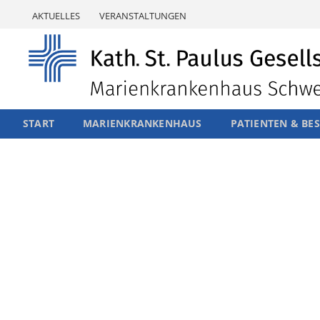
Skip
AKTUELLES
VERANSTALTUNGEN
to
content
START
MARIENKRANKENHAUS
PATIENTEN & BE