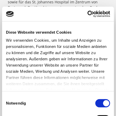
sowie für das St. Johannes Hospital im Zentrum von
Dortmund. Darüber hinaus agieren unter dem Paulus-
Dach Altenheime und eine Jugendhilfe-Einrichtung. Die
Kath. St. Paulus Gesellschaft zählt zu den größten
katholischen Trägern in Nordrhein- Westfalen; rund
8.500 Menschen arbeiten für das Wohl der ihnen
Diese Webseite verwendet Cookies
anvertrauten Patient:innen, Bewohner:innen, Kinder und
Jugendlichen.
Wir verwenden Cookies, um Inhalte und Anzeigen zu
personalisieren, Funktionen für soziale Medien anbieten
zu können und die Zugriffe auf unsere Website zu
FACHBEREICHE
analysieren. Außerdem geben wir Informationen zu Ihrer
Verwendung unserer Website an unsere Partner für
soziale Medien, Werbung und Analysen weiter. Unsere
Klinik für Allgemein-, Viszeral- und minimal-
Partner führen diese Informationen möglicherweise mit
invasive Chirurgie
weiteren Daten zusammen, die Sie ihnen bereitgestellt
haben oder die sie im Rahmen Ihrer Nutzung der Dienste
Klinik für Anästhesiologie & Intensivmedizin
gesammelt haben.
Einwilligungsauswahl
Notwendig
Klinik für Innere Medizin Goethestraße