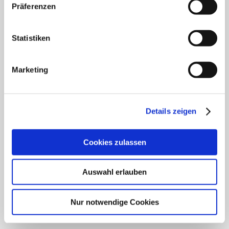
Klinik für Innere Medizin Schützenstraße
Präferenzen
Klinik für Orthopädie & Unfallchirurgie
Statistiken
Klinik für Plastische und Ästhetische Chirurgie,
Gefäß- und Handchirurgie
Marketing
Frauenklinik
Klinik für Geriatrie
Details zeigen
HNO Belegabteilung
Cookies zulassen
Pflegedienst
Auswahl erlauben
SCHWERPUNKTE
Nur notwendige Cookies