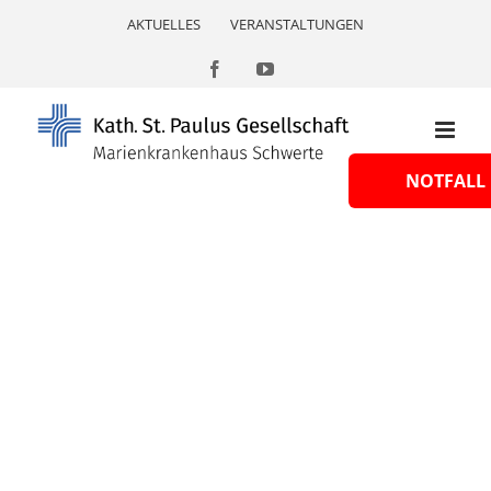
Skip
AKTUELLES
VERANSTALTUNGEN
to
content
Facebook
YouTube
NOTFALL