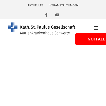
Skip
AKTUELLES
VERANSTALTUNGEN
to
content
Facebook
YouTube
NOTFALL