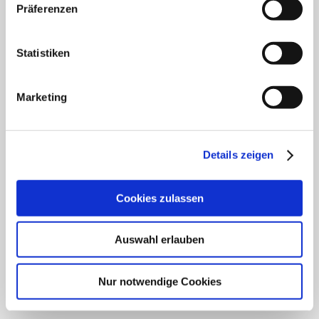
Klinik für Innere Medizin Schützenstraße
Präferenzen
Klinik für Orthopädie & Unfallchirurgie
Statistiken
Klinik für Plastische und Ästhetische Chirurgie,
Gefäß- und Handchirurgie
Marketing
Frauenklinik
Klinik für Geriatrie
Details zeigen
HNO Belegabteilung
Cookies zulassen
Pflegedienst
Auswahl erlauben
SCHWERPUNKTE
Nur notwendige Cookies