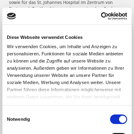
sowie für das St. Johannes Hospital im Zentrum von
Dortmund. Darüber hinaus agieren unter dem Paulus-
Dach Altenheime und eine Jugendhilfe-Einrichtung. Die
Kath. St. Paulus Gesellschaft zählt zu den größten
katholischen Trägern in Nordrhein- Westfalen; rund
8.500 Menschen arbeiten für das Wohl der ihnen
Diese Webseite verwendet Cookies
anvertrauten Patient:innen, Bewohner:innen, Kinder und
Jugendlichen.
Wir verwenden Cookies, um Inhalte und Anzeigen zu
personalisieren, Funktionen für soziale Medien anbieten
zu können und die Zugriffe auf unsere Website zu
FACHBEREICHE
analysieren. Außerdem geben wir Informationen zu Ihrer
Verwendung unserer Website an unsere Partner für
soziale Medien, Werbung und Analysen weiter. Unsere
Klinik für Allgemein-, Viszeral- und minimal-
Partner führen diese Informationen möglicherweise mit
invasive Chirurgie
weiteren Daten zusammen, die Sie ihnen bereitgestellt
haben oder die sie im Rahmen Ihrer Nutzung der Dienste
Klinik für Anästhesiologie & Intensivmedizin
gesammelt haben.
Einwilligungsauswahl
Notwendig
Klinik für Innere Medizin Goethestraße