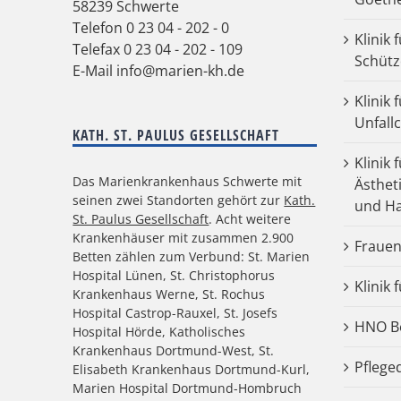
58239 Schwerte
Telefon
0 23 04 - 202 - 0
Klinik 
Telefax 0 23 04 - 202 - 109
Schütz
E-Mail
info@marien-kh.de
Klinik
Unfall
KATH. ST. PAULUS GESELLSCHAFT
Klinik 
Das Marienkrankenhaus Schwerte mit
Ästhet
seinen zwei Standorten gehört zur
Kath.
und Ha
St. Paulus Gesellschaft
. Acht weitere
Krankenhäuser mit zusammen 2.900
Frauen
Betten zählen zum Verbund: St. Marien
Hospital Lünen, St. Christophorus
Klinik 
Krankenhaus Werne, St. Rochus
Hospital Castrop-Rauxel, St. Josefs
HNO Be
Hospital Hörde, Katholisches
Krankenhaus Dortmund-West, St.
Pflege
Elisabeth Krankenhaus Dortmund-Kurl,
Marien Hospital Dortmund-Hombruch