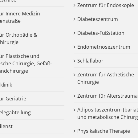
Zentrum für Endoskopie
für Innere Medizin
Diabeteszentrum
enstraße
Diabetes-Fußstation
 für Orthopädie &
chirurgie
Endometriosezentrum
für Plastische und
Schlaflabor
ische Chirurgie, Gefäß-
ndchirurgie
Zentrum für Ästhetische
Chirurgie
klinik
Zentrum für Alterstrauma
für Geriatrie
Adipositaszentrum (bariat
legabteilung
und metabolische Chirurg
dienst
Physikalische Therapie