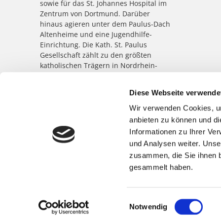
sowie für das St. Johannes Hospital im
Zentrum von Dortmund. Darüber
hinaus agieren unter dem Paulus-Dach
Altenheime und eine Jugendhilfe-
Einrichtung. Die Kath. St. Paulus
Gesellschaft zählt zu den größten
katholischen Trägern in Nordrhein-
Westfalen; rund 8.500 Menschen
arbeiten für das Wohl der ihnen
Diese Webseite verwende
anvertrauten Patient:innen,
Bewohner:innen, Kinder und
Wir verwenden Cookies, um
Jugendlichen.
anbieten zu können und di
Informationen zu Ihrer Ve
und Analysen weiter. Unse
zusammen, die Sie ihnen b
gesammelt haben.
Einwilligungsauswahl
Notwendig
©
Marienkrankenhaus Schwerte
|
Impressum
|
Datenschutz