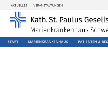
Skip
AKTUELLES
VERANSTALTUNGEN
to
content
START
MARIENKRANKENHAUS
PATIENTEN & BE