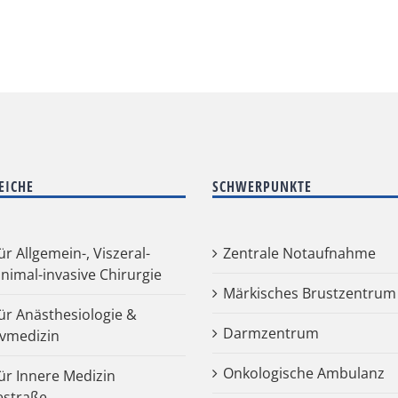
EICHE
SCHWERPUNKTE
für Allgemein-, Viszeral-
Zentrale Notaufnahme
nimal-invasive Chirurgie
Märkisches Brustzentrum
für Anästhesiologie &
Darmzentrum
ivmedizin
Onkologische Ambulanz
für Innere Medizin
estraße