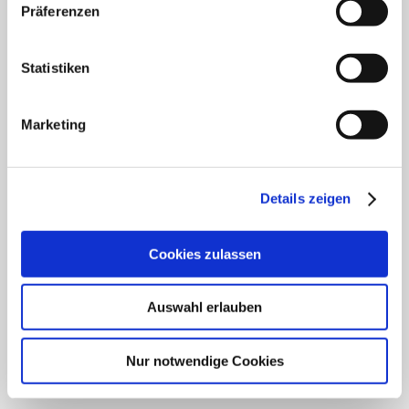
Klinik für Innere Medizin Schützenstraße
Präferenzen
Klinik für Orthopädie & Unfallchirurgie
Statistiken
Klinik für Plastische und Ästhetische Chirurgie,
Gefäß- und Handchirurgie
Marketing
Frauenklinik
Klinik für Geriatrie
Details zeigen
HNO Belegabteilung
Cookies zulassen
Pflegedienst
Auswahl erlauben
SCHWERPUNKTE
Nur notwendige Cookies