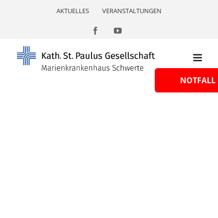
Skip
AKTUELLES
VERANSTALTUNGEN
to
content
Facebook
YouTube
NOTFALL