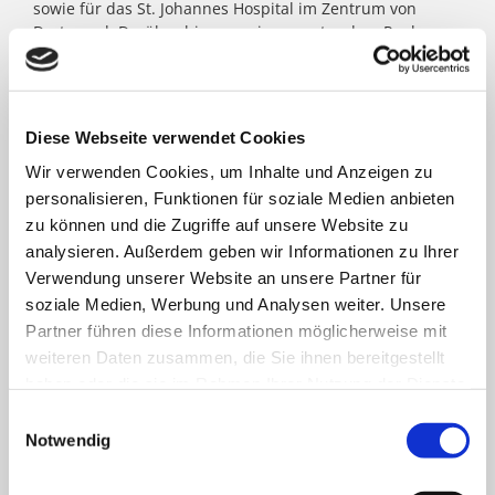
sowie für das St. Johannes Hospital im Zentrum von
Dortmund. Darüber hinaus agieren unter dem Paulus-
Dach Altenheime und eine Jugendhilfe-Einrichtung. Die
Kath. St. Paulus Gesellschaft zählt zu den größten
katholischen Trägern in Nordrhein- Westfalen; rund
8.500 Menschen arbeiten für das Wohl der ihnen
Diese Webseite verwendet Cookies
anvertrauten Patient:innen, Bewohner:innen, Kinder und
Jugendlichen.
Wir verwenden Cookies, um Inhalte und Anzeigen zu
personalisieren, Funktionen für soziale Medien anbieten
zu können und die Zugriffe auf unsere Website zu
FACHBEREICHE
analysieren. Außerdem geben wir Informationen zu Ihrer
Verwendung unserer Website an unsere Partner für
soziale Medien, Werbung und Analysen weiter. Unsere
Klinik für Allgemein-, Viszeral- und minimal-
Partner führen diese Informationen möglicherweise mit
invasive Chirurgie
weiteren Daten zusammen, die Sie ihnen bereitgestellt
haben oder die sie im Rahmen Ihrer Nutzung der Dienste
Klinik für Anästhesiologie & Intensivmedizin
gesammelt haben.
Einwilligungsauswahl
Notwendig
Klinik für Innere Medizin Goethestraße