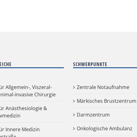
EICHE
SCHWERPUNKTE
für Allgemein-, Viszeral-
Zentrale Notaufnahme
nimal-invasive Chirurgie
Märkisches Brustzentrum
für Anästhesiologie &
Darmzentrum
ivmedizin
Onkologische Ambulanz
für Innere Medizin
estraße