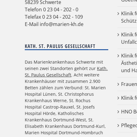
58239 Schwerte
Telefon
0 23 04 - 202 - 0
Klinik 
Telefax 0 23 04 - 202 - 109
Schütz
E-Mail
info@marien-kh.de
Klinik
Unfall
KATH. ST. PAULUS GESELLSCHAFT
Klinik 
Das Marienkrankenhaus Schwerte mit
Ästhet
seinen zwei Standorten gehört zur
Kath.
und Ha
St. Paulus Gesellschaft
. Acht weitere
Krankenhäuser mit zusammen 2.900
Frauen
Betten zählen zum Verbund: St. Marien
Hospital Lünen, St. Christophorus
Klinik 
Krankenhaus Werne, St. Rochus
Hospital Castrop-Rauxel, St. Josefs
HNO Be
Hospital Hörde, Katholisches
Krankenhaus Dortmund-West, St.
Pflege
Elisabeth Krankenhaus Dortmund-Kurl,
Marien Hospital Dortmund-Hombruch