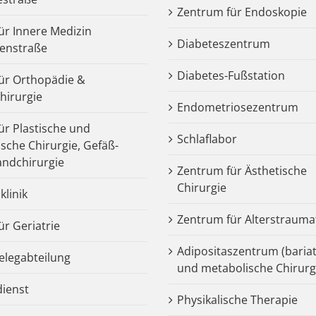
Zentrum für Endoskopie
für Innere Medizin
Diabeteszentrum
enstraße
Diabetes-Fußstation
 für Orthopädie &
chirurgie
Endometriosezentrum
für Plastische und
Schlaflabor
ische Chirurgie, Gefäß-
ndchirurgie
Zentrum für Ästhetische
Chirurgie
klinik
Zentrum für Alterstrauma
für Geriatrie
Adipositaszentrum (bariat
legabteilung
und metabolische Chirurg
dienst
Physikalische Therapie