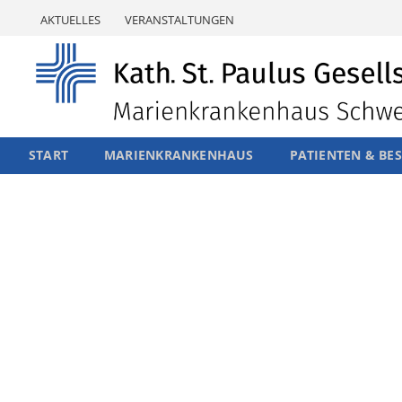
Skip
AKTUELLES
VERANSTALTUNGEN
to
content
START
MARIENKRANKENHAUS
PATIENTEN & BE