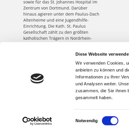
sowie für das St. Johannes Hospital im
Zentrum von Dortmund. Darüber
hinaus agieren unter dem Paulus-Dach
Altenheime und eine Jugendhilfe-
Einrichtung. Die Kath. St. Paulus
Gesellschaft zählt zu den größten
katholischen Trägern in Nordrhein-
Westfalen; rund 8.500 Menschen
arbeiten für das Wohl der ihnen
Diese Webseite verwende
anvertrauten Patient:innen,
Bewohner:innen, Kinder und
Wir verwenden Cookies, um
Jugendlichen.
anbieten zu können und di
Informationen zu Ihrer Ve
und Analysen weiter. Unse
zusammen, die Sie ihnen b
gesammelt haben.
Einwilligungsauswahl
Notwendig
©
Marienkrankenhaus Schwerte
|
Impressum
|
Datenschutz