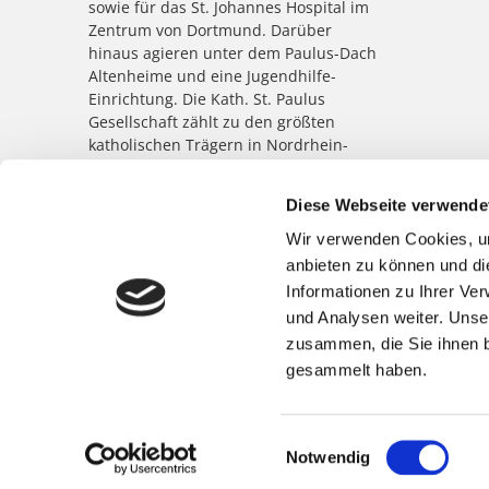
sowie für das St. Johannes Hospital im
Zentrum von Dortmund. Darüber
hinaus agieren unter dem Paulus-Dach
Altenheime und eine Jugendhilfe-
Einrichtung. Die Kath. St. Paulus
Gesellschaft zählt zu den größten
katholischen Trägern in Nordrhein-
Westfalen; rund 8.500 Menschen
arbeiten für das Wohl der ihnen
Diese Webseite verwende
anvertrauten Patient:innen,
Bewohner:innen, Kinder und
Wir verwenden Cookies, um
Jugendlichen.
anbieten zu können und di
Informationen zu Ihrer Ve
und Analysen weiter. Unse
zusammen, die Sie ihnen b
gesammelt haben.
Einwilligungsauswahl
Notwendig
©
Marienkrankenhaus Schwerte
|
Impressum
|
Datenschutz