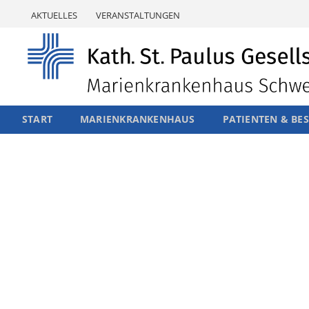
Skip
AKTUELLES
VERANSTALTUNGEN
to
content
START
MARIENKRANKENHAUS
PATIENTEN & BE