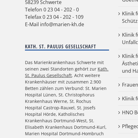
58239 Schwerte
Telefon
0 23 04 - 202 - 0
Klinik 
Telefax 0 23 04 - 202 - 109
Schütz
E-Mail
info@marien-kh.de
Klinik
Unfall
KATH. ST. PAULUS GESELLSCHAFT
Klinik 
Das Marienkrankenhaus Schwerte mit
Ästhet
seinen zwei Standorten gehört zur
Kath.
und Ha
St. Paulus Gesellschaft
. Acht weitere
Krankenhäuser mit zusammen 2.900
Frauen
Betten zählen zum Verbund: St. Marien
Hospital Lünen, St. Christophorus
Klinik 
Krankenhaus Werne, St. Rochus
Hospital Castrop-Rauxel, St. Josefs
HNO Be
Hospital Hörde, Katholisches
Krankenhaus Dortmund-West, St.
Pflege
Elisabeth Krankenhaus Dortmund-Kurl,
Marien Hospital Dortmund-Hombruch