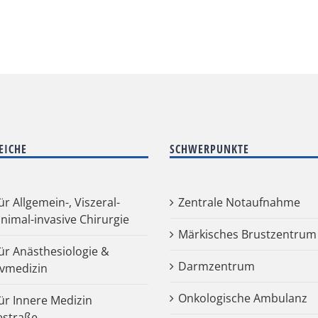
EICHE
SCHWERPUNKTE
für Allgemein-, Viszeral-
Zentrale Notaufnahme
nimal-invasive Chirurgie
Märkisches Brustzentrum
für Anästhesiologie &
Darmzentrum
ivmedizin
Onkologische Ambulanz
für Innere Medizin
estraße