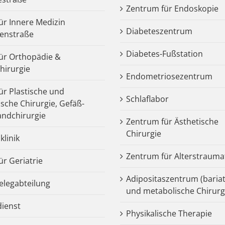
Zentrum für Endoskopie
für Innere Medizin
Diabeteszentrum
enstraße
Diabetes-Fußstation
 für Orthopädie &
chirurgie
Endometriosezentrum
für Plastische und
Schlaflabor
ische Chirurgie, Gefäß-
ndchirurgie
Zentrum für Ästhetische
Chirurgie
klinik
Zentrum für Alterstrauma
für Geriatrie
Adipositaszentrum (bariat
legabteilung
und metabolische Chirurg
dienst
Physikalische Therapie