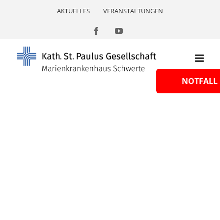
Skip
AKTUELLES
VERANSTALTUNGEN
to
content
Facebook
YouTube
NOTFALL