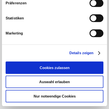
Klinik für Innere Medizin Schützenstraße
Präferenzen
Klinik für Orthopädie & Unfallchirurgie
Statistiken
Klinik für Plastische und Ästhetische Chirurgie,
Gefäß- und Handchirurgie
Marketing
Frauenklinik
Klinik für Geriatrie
Details zeigen
HNO Belegabteilung
Cookies zulassen
Pflegedienst
Auswahl erlauben
SCHWERPUNKTE
Nur notwendige Cookies