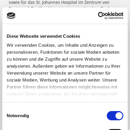
sowie für das St. Johannes Hospital im Zentrum von
Dortmund. Darüber hinaus agieren unter dem Paulus-
Dach Altenheime und eine Jugendhilfe-Einrichtung. Die
Kath. St. Paulus Gesellschaft zählt zu den größten
katholischen Trägern in Nordrhein- Westfalen; rund
8.500 Menschen arbeiten für das Wohl der ihnen
Diese Webseite verwendet Cookies
anvertrauten Patient:innen, Bewohner:innen, Kinder und
Jugendlichen.
Wir verwenden Cookies, um Inhalte und Anzeigen zu
personalisieren, Funktionen für soziale Medien anbieten
zu können und die Zugriffe auf unsere Website zu
FACHBEREICHE
analysieren. Außerdem geben wir Informationen zu Ihrer
Verwendung unserer Website an unsere Partner für
soziale Medien, Werbung und Analysen weiter. Unsere
Klinik für Allgemein-, Viszeral- und minimal-
Partner führen diese Informationen möglicherweise mit
invasive Chirurgie
weiteren Daten zusammen, die Sie ihnen bereitgestellt
haben oder die sie im Rahmen Ihrer Nutzung der Dienste
Klinik für Anästhesiologie & Intensivmedizin
gesammelt haben.
Einwilligungsauswahl
Notwendig
Klinik für Innere Medizin Goethestraße