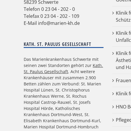
58239 Schwerte
Telefon
0 23 04 - 202 - 0
Klinik 
Telefax 0 23 04 - 202 - 109
Schütz
E-Mail
info@marien-kh.de
Klinik
Unfall
KATH. ST. PAULUS GESELLSCHAFT
Klinik 
Das Marienkrankenhaus Schwerte mit
Ästhet
seinen zwei Standorten gehört zur
Kath.
und Ha
St. Paulus Gesellschaft
. Acht weitere
Krankenhäuser mit zusammen 2.900
Frauen
Betten zählen zum Verbund: St. Marien
Hospital Lünen, St. Christophorus
Klinik 
Krankenhaus Werne, St. Rochus
Hospital Castrop-Rauxel, St. Josefs
HNO Be
Hospital Hörde, Katholisches
Krankenhaus Dortmund-West, St.
Pflege
Elisabeth Krankenhaus Dortmund-Kurl,
Marien Hospital Dortmund-Hombruch