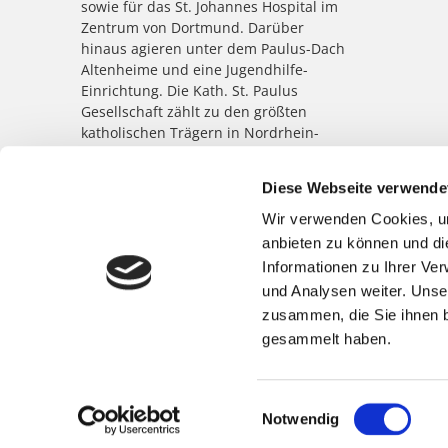
sowie für das St. Johannes Hospital im
Zentrum von Dortmund. Darüber
hinaus agieren unter dem Paulus-Dach
Altenheime und eine Jugendhilfe-
Einrichtung. Die Kath. St. Paulus
Gesellschaft zählt zu den größten
katholischen Trägern in Nordrhein-
Westfalen; rund 8.500 Menschen
arbeiten für das Wohl der ihnen
Diese Webseite verwende
anvertrauten Patient:innen,
Bewohner:innen, Kinder und
Wir verwenden Cookies, um
Jugendlichen.
anbieten zu können und di
Informationen zu Ihrer Ve
und Analysen weiter. Unse
zusammen, die Sie ihnen b
gesammelt haben.
Einwilligungsauswahl
Notwendig
©
Marienkrankenhaus Schwerte
|
Impressum
|
Datenschutz