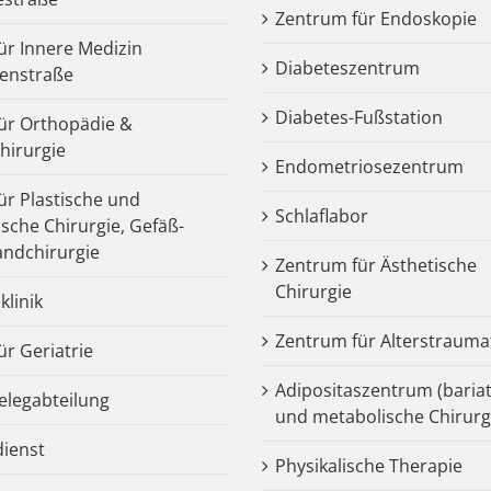
Zentrum für Endoskopie
für Innere Medizin
Diabeteszentrum
enstraße
Diabetes-Fußstation
 für Orthopädie &
chirurgie
Endometriosezentrum
für Plastische und
Schlaflabor
ische Chirurgie, Gefäß-
ndchirurgie
Zentrum für Ästhetische
Chirurgie
klinik
Zentrum für Alterstrauma
für Geriatrie
Adipositaszentrum (bariat
legabteilung
und metabolische Chirurg
dienst
Physikalische Therapie