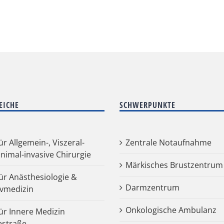
EICHE
SCHWERPUNKTE
für Allgemein-, Viszeral-
Zentrale Notaufnahme
nimal-invasive Chirurgie
Märkisches Brustzentrum
für Anästhesiologie &
Darmzentrum
ivmedizin
Onkologische Ambulanz
für Innere Medizin
estraße