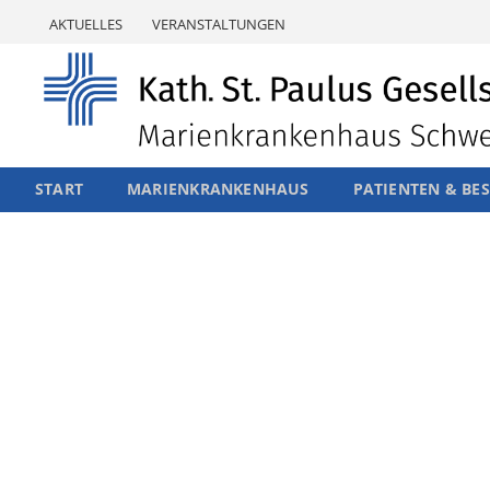
Skip
AKTUELLES
VERANSTALTUNGEN
to
content
START
MARIENKRANKENHAUS
PATIENTEN & BE