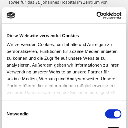
sowie für das St. Johannes Hospital im Zentrum von
Dortmund. Darüber hinaus agieren unter dem Paulus-
Dach Altenheime und eine Jugendhilfe-Einrichtung. Die
Kath. St. Paulus Gesellschaft zählt zu den größten
katholischen Trägern in Nordrhein- Westfalen; rund
8.500 Menschen arbeiten für das Wohl der ihnen
Diese Webseite verwendet Cookies
anvertrauten Patient:innen, Bewohner:innen, Kinder und
Jugendlichen.
Wir verwenden Cookies, um Inhalte und Anzeigen zu
personalisieren, Funktionen für soziale Medien anbieten
zu können und die Zugriffe auf unsere Website zu
FACHBEREICHE
analysieren. Außerdem geben wir Informationen zu Ihrer
Verwendung unserer Website an unsere Partner für
soziale Medien, Werbung und Analysen weiter. Unsere
Klinik für Allgemein-, Viszeral- und minimal-
Partner führen diese Informationen möglicherweise mit
invasive Chirurgie
weiteren Daten zusammen, die Sie ihnen bereitgestellt
haben oder die sie im Rahmen Ihrer Nutzung der Dienste
Klinik für Anästhesiologie & Intensivmedizin
gesammelt haben.
Einwilligungsauswahl
Notwendig
Klinik für Innere Medizin Goethestraße