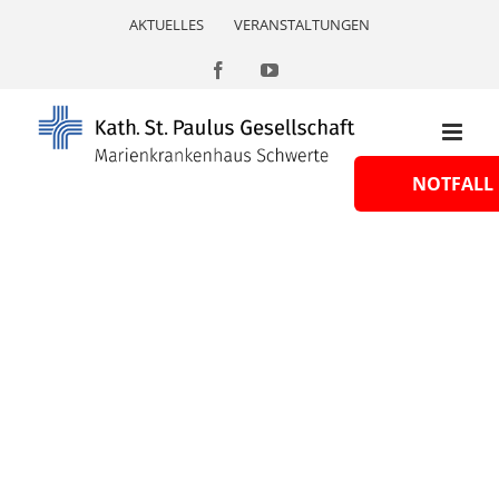
Skip
AKTUELLES
VERANSTALTUNGEN
to
content
Facebook
YouTube
NOTFALL