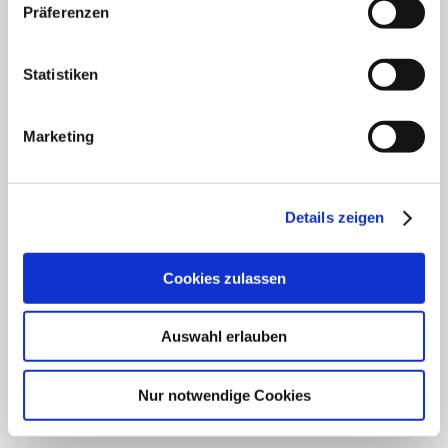
Klinik für Innere Medizin Schützenstraße
Präferenzen
Klinik für Orthopädie & Unfallchirurgie
Statistiken
Klinik für Plastische und Ästhetische Chirurgie,
Gefäß- und Handchirurgie
Marketing
Frauenklinik
Klinik für Geriatrie
Details zeigen
HNO Belegabteilung
Cookies zulassen
Pflegedienst
Auswahl erlauben
SCHWERPUNKTE
Nur notwendige Cookies