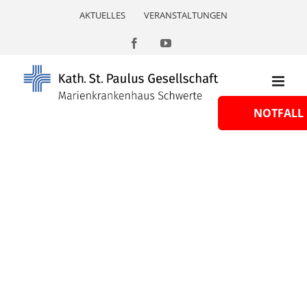
Skip
AKTUELLES
VERANSTALTUNGEN
to
content
Facebook
YouTube
NOTFALL