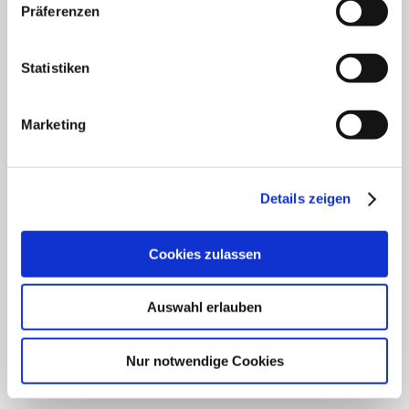
Klinik für Innere Medizin Schützenstraße
Präferenzen
Klinik für Orthopädie & Unfallchirurgie
Statistiken
Klinik für Plastische und Ästhetische Chirurgie,
Gefäß- und Handchirurgie
Marketing
Frauenklinik
Klinik für Geriatrie
Details zeigen
HNO Belegabteilung
Cookies zulassen
Pflegedienst
Auswahl erlauben
SCHWERPUNKTE
Nur notwendige Cookies