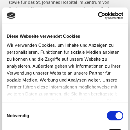
sowie für das St. Johannes Hospital im Zentrum von
Dortmund. Darüber hinaus agieren unter dem Paulus-
Dach Altenheime und eine Jugendhilfe-Einrichtung. Die
Kath. St. Paulus Gesellschaft zählt zu den größten
katholischen Trägern in Nordrhein- Westfalen; rund
8.500 Menschen arbeiten für das Wohl der ihnen
Diese Webseite verwendet Cookies
anvertrauten Patient:innen, Bewohner:innen, Kinder und
Jugendlichen.
Wir verwenden Cookies, um Inhalte und Anzeigen zu
personalisieren, Funktionen für soziale Medien anbieten
zu können und die Zugriffe auf unsere Website zu
FACHBEREICHE
analysieren. Außerdem geben wir Informationen zu Ihrer
Verwendung unserer Website an unsere Partner für
soziale Medien, Werbung und Analysen weiter. Unsere
Klinik für Allgemein-, Viszeral- und minimal-
Partner führen diese Informationen möglicherweise mit
invasive Chirurgie
weiteren Daten zusammen, die Sie ihnen bereitgestellt
haben oder die sie im Rahmen Ihrer Nutzung der Dienste
Klinik für Anästhesiologie & Intensivmedizin
gesammelt haben.
Einwilligungsauswahl
Notwendig
Klinik für Innere Medizin Goethestraße