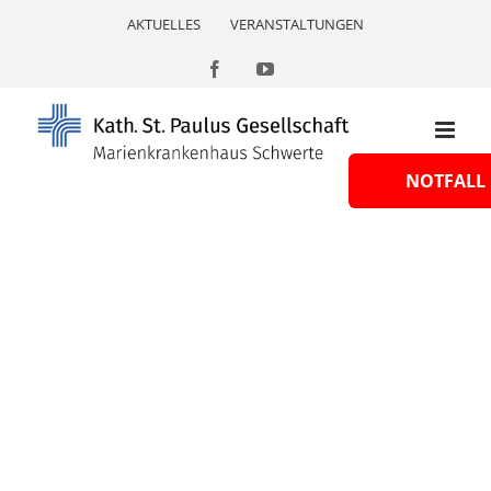
Skip
AKTUELLES
VERANSTALTUNGEN
to
content
Facebook
YouTube
NOTFALL