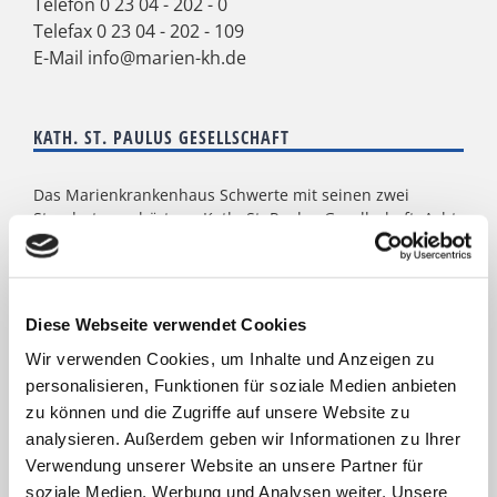
Telefon
0 23 04 - 202 - 0
Telefax 0 23 04 - 202 - 109
E-Mail
info@marien-kh.de
KATH. ST. PAULUS GESELLSCHAFT
Das Marienkrankenhaus Schwerte mit seinen zwei
Standorten gehört zur
Kath. St. Paulus Gesellschaft
. Acht
weitere Krankenhäuser mit zusammen 2.900 Betten
zählen zum Verbund: St. Marien Hospital Lünen, St.
Christophorus Krankenhaus Werne, St. Rochus Hospital
Castrop-Rauxel, St. Josefs Hospital Hörde, Katholisches
Diese Webseite verwendet Cookies
Krankenhaus Dortmund-West, St. Elisabeth Krankenhaus
Dortmund-Kurl, Marien Hospital Dortmund-Hombruch
Wir verwenden Cookies, um Inhalte und Anzeigen zu
sowie für das St. Johannes Hospital im Zentrum von
personalisieren, Funktionen für soziale Medien anbieten
Dortmund. Darüber hinaus agieren unter dem Paulus-
zu können und die Zugriffe auf unsere Website zu
Dach Altenheime und eine Jugendhilfe-Einrichtung. Die
analysieren. Außerdem geben wir Informationen zu Ihrer
Kath. St. Paulus Gesellschaft zählt zu den größten
Verwendung unserer Website an unsere Partner für
katholischen Trägern in Nordrhein- Westfalen; rund
soziale Medien, Werbung und Analysen weiter. Unsere