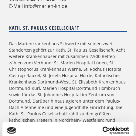
E-Mail
info@marien-kh.de
KATH. ST. PAULUS GESELLSCHAFT
Das Marienkrankenhaus Schwerte mit seinen zwei
Standorten gehört zur
Kath. St. Paulus Gesellschaft
. Acht
weitere Krankenhäuser mit zusammen 2.900 Betten
zählen zum Verbund: St. Marien Hospital Lünen, St.
Christophorus Krankenhaus Werne, St. Rochus Hospital
Castrop-Rauxel, St. Josefs Hospital Hörde, Katholisches
Krankenhaus Dortmund-West, St. Elisabeth Krankenhaus
Dortmund-Kurl, Marien Hospital Dortmund-Hombruch
sowie für das St. Johannes Hospital im Zentrum von
Dortmund. Darüber hinaus agieren unter dem Paulus-
Dach Altenheime und eine Jugendhilfe-Einrichtung. Die
Kath. St. Paulus Gesellschaft zählt zu den größten
katholischen Trägern in Nordrhein- Westfalen; rund
8.500 Menschen arbeiten für das Wohl der ihnen
anvertrauten Patient:innen, Bewohner:innen, Kinder und