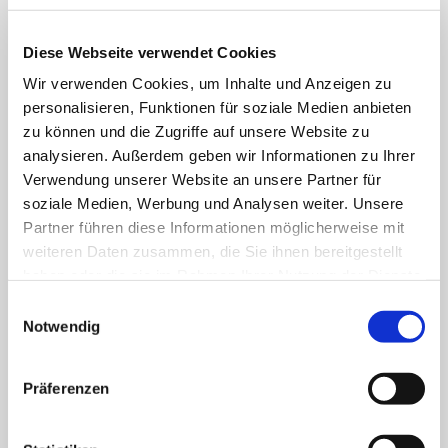
Jugendlichen.
Diese Webseite verwendet Cookies
FACHBEREICHE
Wir verwenden Cookies, um Inhalte und Anzeigen zu
personalisieren, Funktionen für soziale Medien anbieten
zu können und die Zugriffe auf unsere Website zu
Klinik für Allgemein-, Viszeral- und minimal-
analysieren. Außerdem geben wir Informationen zu Ihrer
invasive Chirurgie
Verwendung unserer Website an unsere Partner für
soziale Medien, Werbung und Analysen weiter. Unsere
Klinik für Anästhesiologie & Intensivmedizin
Partner führen diese Informationen möglicherweise mit
weiteren Daten zusammen, die Sie ihnen bereitgestellt
Klinik für Innere Medizin Goethestraße
haben oder die sie im Rahmen Ihrer Nutzung der Dienste
gesammelt haben.
Einwilligungsauswahl
Klinik für Innere Medizin Schützenstraße
Notwendig
Klinik für Orthopädie & Unfallchirurgie
Präferenzen
Klinik für Plastische und Ästhetische Chirurgie,
Gefäß- und Handchirurgie