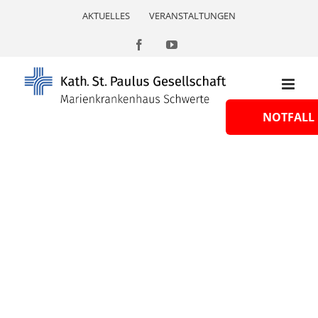
Skip
AKTUELLES
VERANSTALTUNGEN
to
content
Facebook
YouTube
NOTFALL