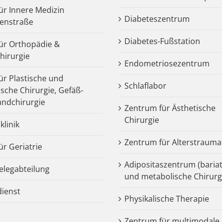
für Innere Medizin
Diabeteszentrum
enstraße
Diabetes-Fußstation
 für Orthopädie &
chirurgie
Endometriosezentrum
für Plastische und
Schlaflabor
ische Chirurgie, Gefäß-
ndchirurgie
Zentrum für Ästhetische
Chirurgie
klinik
Zentrum für Alterstrauma
für Geriatrie
Adipositaszentrum (bariat
legabteilung
und metabolische Chirurg
dienst
Physikalische Therapie
Zentrum für multimodale