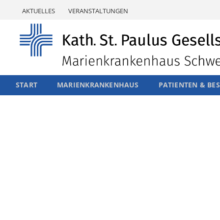
Skip
AKTUELLES
VERANSTALTUNGEN
to
content
START
MARIENKRANKENHAUS
PATIENTEN & BE