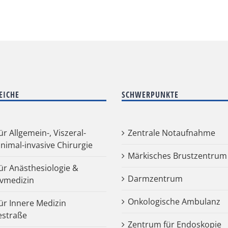
EICHE
SCHWERPUNKTE
für Allgemein-, Viszeral-
Zentrale Notaufnahme
nimal-invasive Chirurgie
Märkisches Brustzentrum
für Anästhesiologie &
Darmzentrum
ivmedizin
Onkologische Ambulanz
für Innere Medizin
estraße
Zentrum für Endoskopie