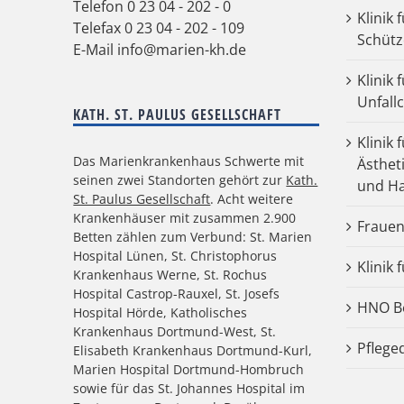
Telefon
0 23 04 - 202 - 0
Klinik 
Telefax 0 23 04 - 202 - 109
Schütz
E-Mail
info@marien-kh.de
Klinik
Unfall
KATH. ST. PAULUS GESELLSCHAFT
Klinik 
Das Marienkrankenhaus Schwerte mit
Ästhet
seinen zwei Standorten gehört zur
Kath.
und Ha
St. Paulus Gesellschaft
. Acht weitere
Krankenhäuser mit zusammen 2.900
Frauen
Betten zählen zum Verbund: St. Marien
Hospital Lünen, St. Christophorus
Klinik 
Krankenhaus Werne, St. Rochus
Hospital Castrop-Rauxel, St. Josefs
HNO Be
Hospital Hörde, Katholisches
Krankenhaus Dortmund-West, St.
Pflege
Elisabeth Krankenhaus Dortmund-Kurl,
Marien Hospital Dortmund-Hombruch
sowie für das St. Johannes Hospital im