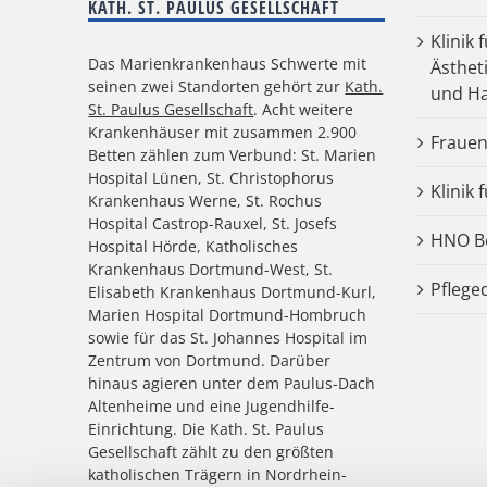
KATH. ST. PAULUS GESELLSCHAFT
Klinik 
Das Marienkrankenhaus Schwerte mit
Ästhet
seinen zwei Standorten gehört zur
Kath.
und Ha
St. Paulus Gesellschaft
. Acht weitere
Krankenhäuser mit zusammen 2.900
Frauen
Betten zählen zum Verbund: St. Marien
Hospital Lünen, St. Christophorus
Klinik 
Krankenhaus Werne, St. Rochus
Hospital Castrop-Rauxel, St. Josefs
HNO Be
Hospital Hörde, Katholisches
Krankenhaus Dortmund-West, St.
Pflege
Elisabeth Krankenhaus Dortmund-Kurl,
Marien Hospital Dortmund-Hombruch
sowie für das St. Johannes Hospital im
Zentrum von Dortmund. Darüber
hinaus agieren unter dem Paulus-Dach
Altenheime und eine Jugendhilfe-
Einrichtung. Die Kath. St. Paulus
Gesellschaft zählt zu den größten
katholischen Trägern in Nordrhein-