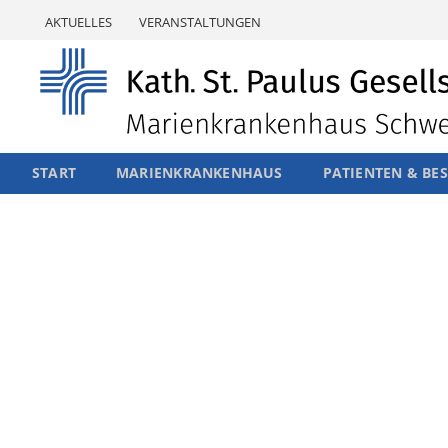
Skip
AKTUELLES
VERANSTALTUNGEN
to
content
START
MARIENKRANKENHAUS
PATIENTEN & BE