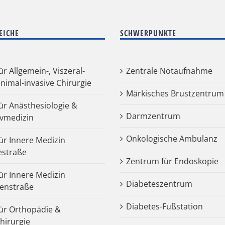
EICHE
SCHWERPUNKTE
für Allgemein-, Viszeral-
Zentrale Notaufnahme
nimal-invasive Chirurgie
Märkisches Brustzentrum
für Anästhesiologie &
Darmzentrum
ivmedizin
Onkologische Ambulanz
für Innere Medizin
estraße
Zentrum für Endoskopie
für Innere Medizin
Diabeteszentrum
enstraße
Diabetes-Fußstation
 für Orthopädie &
chirurgie