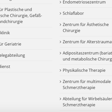
Endometriosezentrum
für Plastische und
Schlaflabor
ische Chirurgie, Gefäß-
ndchirurgie
Zentrum für Ästhetische
Chirurgie
klinik
Zentrum für Alterstrauma
für Geriatrie
Adipositaszentrum (bariat
legabteilung
und metabolische Chirurg
dienst
Physikalische Therapie
Zentrum für multimodale
Schmerztherapie
Abteilung für Wirbelsäule
Schmerztherapie