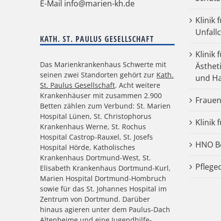
E-Mail
info@marien-kh.de
Klinik
Unfall
KATH. ST. PAULUS GESELLSCHAFT
Klinik 
Das Marienkrankenhaus Schwerte mit
Ästhet
seinen zwei Standorten gehört zur
Kath.
und Ha
St. Paulus Gesellschaft
. Acht weitere
Krankenhäuser mit zusammen 2.900
Frauen
Betten zählen zum Verbund: St. Marien
Hospital Lünen, St. Christophorus
Klinik 
Krankenhaus Werne, St. Rochus
Hospital Castrop-Rauxel, St. Josefs
HNO Be
Hospital Hörde, Katholisches
Krankenhaus Dortmund-West, St.
Pflege
Elisabeth Krankenhaus Dortmund-Kurl,
Marien Hospital Dortmund-Hombruch
sowie für das St. Johannes Hospital im
Zentrum von Dortmund. Darüber
hinaus agieren unter dem Paulus-Dach
Altenheime und eine Jugendhilfe-