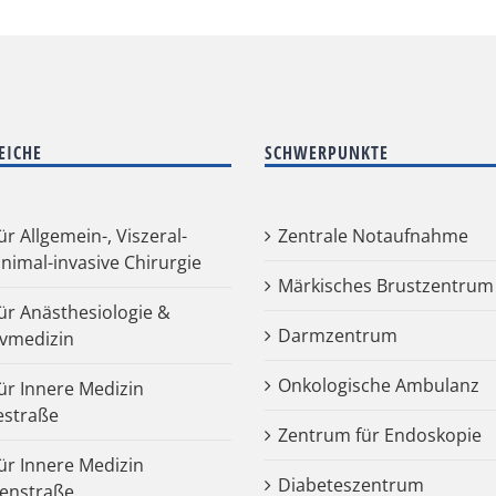
EICHE
SCHWERPUNKTE
für Allgemein-, Viszeral-
Zentrale Notaufnahme
nimal-invasive Chirurgie
Märkisches Brustzentrum
für Anästhesiologie &
Darmzentrum
ivmedizin
Onkologische Ambulanz
für Innere Medizin
estraße
Zentrum für Endoskopie
für Innere Medizin
Diabeteszentrum
enstraße