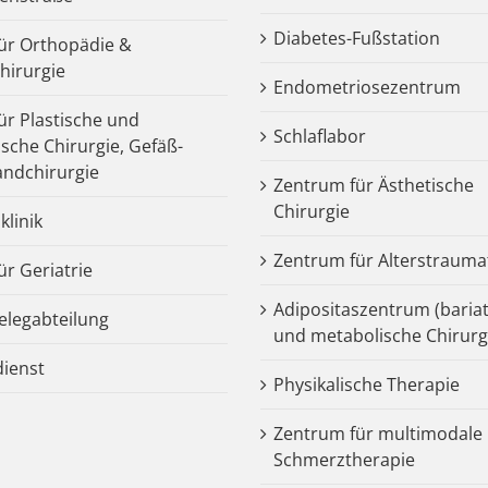
Diabetes-Fußstation
 für Orthopädie &
chirurgie
Endometriosezentrum
für Plastische und
Schlaflabor
ische Chirurgie, Gefäß-
ndchirurgie
Zentrum für Ästhetische
Chirurgie
klinik
Zentrum für Alterstrauma
für Geriatrie
Adipositaszentrum (bariat
legabteilung
und metabolische Chirurg
dienst
Physikalische Therapie
Zentrum für multimodale
Schmerztherapie