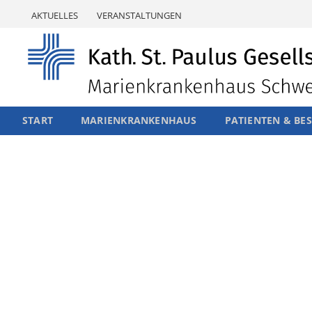
Skip
AKTUELLES
VERANSTALTUNGEN
to
content
START
MARIENKRANKENHAUS
PATIENTEN & BE