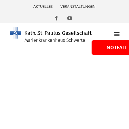
Skip
AKTUELLES
VERANSTALTUNGEN
to
content
Facebook
YouTube
NOTFALL