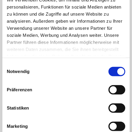
invasive Chirurgie
personalisieren, Funktionen für soziale Medien anbieten
zu können und die Zugriffe auf unsere Website zu
Klinik für Anästhesiologie & Intensivmedizin
analysieren. Außerdem geben wir Informationen zu Ihrer
Verwendung unserer Website an unsere Partner für
Klinik für Innere Medizin Goethestraße
soziale Medien, Werbung und Analysen weiter. Unsere
Partner führen diese Informationen möglicherweise mit
Klinik für Innere Medizin Schützenstraße
weiteren Daten zusammen, die Sie ihnen bereitgestellt
Klinik für Orthopädie & Unfallchirurgie
haben oder die sie im Rahmen Ihrer Nutzung der Dienste
gesammelt haben.
Einwilligungsauswahl
Klinik für Plastische und Ästhetische Chirurgie,
Notwendig
Gefäß- und Handchirurgie
Frauenklinik
Präferenzen
Klinik für Geriatrie
Statistiken
HNO Belegabteilung
Marketing
Pflegedienst