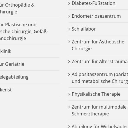
Diabetes-Fußstation
 für Orthopädie &
chirurgie
Endometriosezentrum
für Plastische und
Schlaflabor
ische Chirurgie, Gefäß-
ndchirurgie
Zentrum für Ästhetische
Chirurgie
klinik
Zentrum für Alterstrauma
für Geriatrie
Adipositaszentrum (bariat
legabteilung
und metabolische Chirurg
dienst
Physikalische Therapie
Zentrum für multimodale
Schmerztherapie
Abteilung für Wirbelsäule