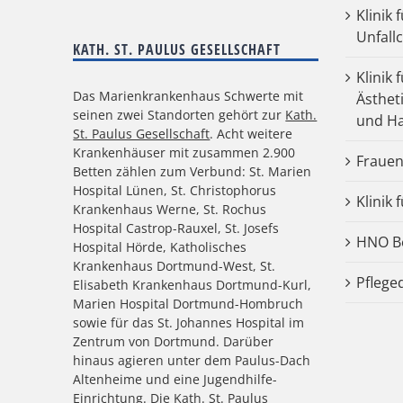
Klinik
Unfall
KATH. ST. PAULUS GESELLSCHAFT
Klinik 
Das Marienkrankenhaus Schwerte mit
Ästhet
seinen zwei Standorten gehört zur
Kath.
und Ha
St. Paulus Gesellschaft
. Acht weitere
Krankenhäuser mit zusammen 2.900
Frauen
Betten zählen zum Verbund: St. Marien
Hospital Lünen, St. Christophorus
Klinik 
Krankenhaus Werne, St. Rochus
Hospital Castrop-Rauxel, St. Josefs
HNO Be
Hospital Hörde, Katholisches
Krankenhaus Dortmund-West, St.
Pflege
Elisabeth Krankenhaus Dortmund-Kurl,
Marien Hospital Dortmund-Hombruch
sowie für das St. Johannes Hospital im
Zentrum von Dortmund. Darüber
hinaus agieren unter dem Paulus-Dach
Altenheime und eine Jugendhilfe-
Einrichtung. Die Kath. St. Paulus