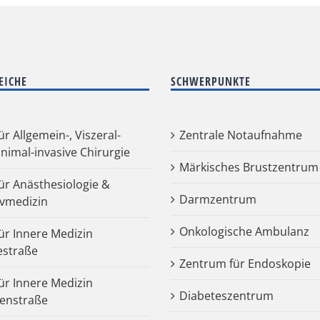
EICHE
SCHWERPUNKTE
für Allgemein-, Viszeral-
Zentrale Notaufnahme
nimal-invasive Chirurgie
Märkisches Brustzentrum
für Anästhesiologie &
Darmzentrum
ivmedizin
Onkologische Ambulanz
für Innere Medizin
estraße
Zentrum für Endoskopie
für Innere Medizin
Diabeteszentrum
enstraße