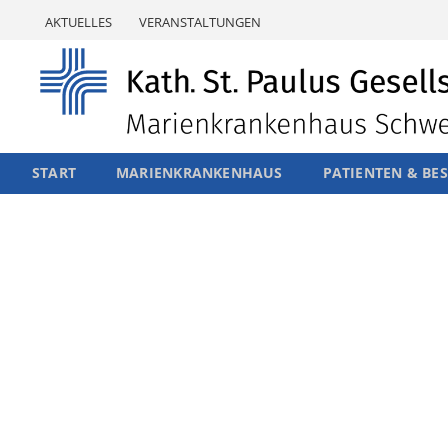
Skip
AKTUELLES
VERANSTALTUNGEN
to
content
START
MARIENKRANKENHAUS
PATIENTEN & BE