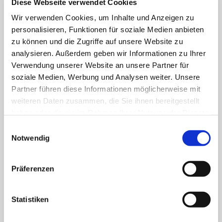
Diese Webseite verwendet Cookies
Wir verwenden Cookies, um Inhalte und Anzeigen zu
Klinik für Allgemein-, Viszeral- und minimal-
personalisieren, Funktionen für soziale Medien anbieten
invasive Chirurgie
zu können und die Zugriffe auf unsere Website zu
analysieren. Außerdem geben wir Informationen zu Ihrer
Klinik für Anästhesiologie & Intensivmedizin
Verwendung unserer Website an unsere Partner für
soziale Medien, Werbung und Analysen weiter. Unsere
Klinik für Innere Medizin Goethestraße
Partner führen diese Informationen möglicherweise mit
weiteren Daten zusammen, die Sie ihnen bereitgestellt
Klinik für Innere Medizin Schützenstraße
haben oder die sie im Rahmen Ihrer Nutzung der Dienste
gesammelt haben.
Einwilligungsauswahl
Klinik für Orthopädie & Unfallchirurgie
Notwendig
Klinik für Plastische und Ästhetische Chirurgie,
Gefäß- und Handchirurgie
Präferenzen
Frauenklinik
Statistiken
Klinik für Geriatrie