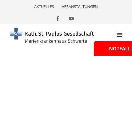
Skip
AKTUELLES
VERANSTALTUNGEN
to
content
Facebook
YouTube
NOTFALL