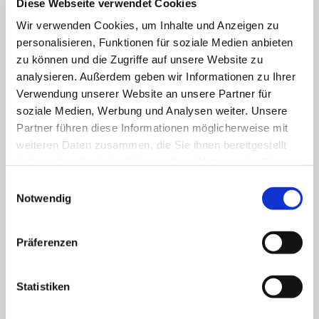
Diese Webseite verwendet Cookies
Wir verwenden Cookies, um Inhalte und Anzeigen zu
Klinik für Allgemein-, Viszeral- und minimal-
personalisieren, Funktionen für soziale Medien anbieten
invasive Chirurgie
zu können und die Zugriffe auf unsere Website zu
analysieren. Außerdem geben wir Informationen zu Ihrer
Klinik für Anästhesiologie & Intensivmedizin
Verwendung unserer Website an unsere Partner für
soziale Medien, Werbung und Analysen weiter. Unsere
Klinik für Innere Medizin Goethestraße
Partner führen diese Informationen möglicherweise mit
weiteren Daten zusammen, die Sie ihnen bereitgestellt
Klinik für Innere Medizin Schützenstraße
haben oder die sie im Rahmen Ihrer Nutzung der Dienste
gesammelt haben.
Einwilligungsauswahl
Klinik für Orthopädie & Unfallchirurgie
Notwendig
Klinik für Plastische und Ästhetische Chirurgie,
Gefäß- und Handchirurgie
Präferenzen
Frauenklinik
Statistiken
Klinik für Geriatrie