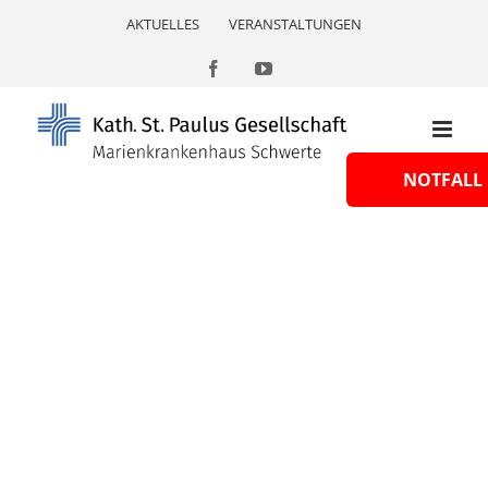
Skip
AKTUELLES
VERANSTALTUNGEN
to
content
Facebook
YouTube
NOTFALL