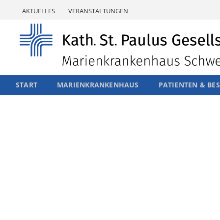
Skip
AKTUELLES
VERANSTALTUNGEN
to
content
START
MARIENKRANKENHAUS
PATIENTEN & BE