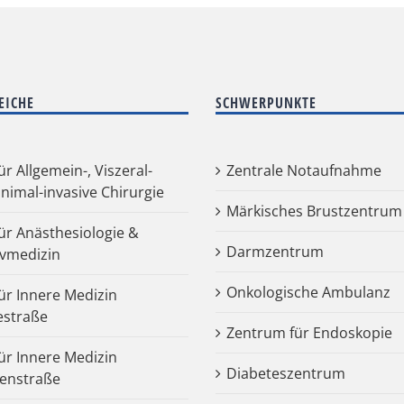
EICHE
SCHWERPUNKTE
für Allgemein-, Viszeral-
Zentrale Notaufnahme
nimal-invasive Chirurgie
Märkisches Brustzentrum
für Anästhesiologie &
Darmzentrum
ivmedizin
Onkologische Ambulanz
für Innere Medizin
estraße
Zentrum für Endoskopie
für Innere Medizin
Diabeteszentrum
enstraße