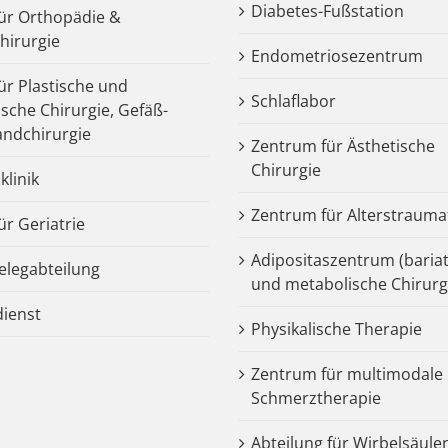
Diabetes-Fußstation
 für Orthopädie &
chirurgie
Endometriosezentrum
für Plastische und
Schlaflabor
ische Chirurgie, Gefäß-
ndchirurgie
Zentrum für Ästhetische
Chirurgie
klinik
Zentrum für Alterstrauma
für Geriatrie
Adipositaszentrum (bariat
legabteilung
und metabolische Chirurg
dienst
Physikalische Therapie
Zentrum für multimodale
Schmerztherapie
Abteilung für Wirbelsäule