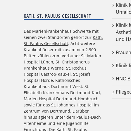
Klinik
Unfall
KATH. ST. PAULUS GESELLSCHAFT
Klinik 
Das Marienkrankenhaus Schwerte mit
Ästhet
seinen zwei Standorten gehört zur
Kath.
und Ha
St. Paulus Gesellschaft
. Acht weitere
Krankenhäuser mit zusammen 2.900
Frauen
Betten zählen zum Verbund: St. Marien
Hospital Lünen, St. Christophorus
Klinik 
Krankenhaus Werne, St. Rochus
Hospital Castrop-Rauxel, St. Josefs
HNO Be
Hospital Hörde, Katholisches
Krankenhaus Dortmund-West, St.
Pflege
Elisabeth Krankenhaus Dortmund-Kurl,
Marien Hospital Dortmund-Hombruch
sowie für das St. Johannes Hospital im
Zentrum von Dortmund. Darüber
hinaus agieren unter dem Paulus-Dach
Altenheime und eine Jugendhilfe-
Einrichtung. Die Kath. St. Paulus