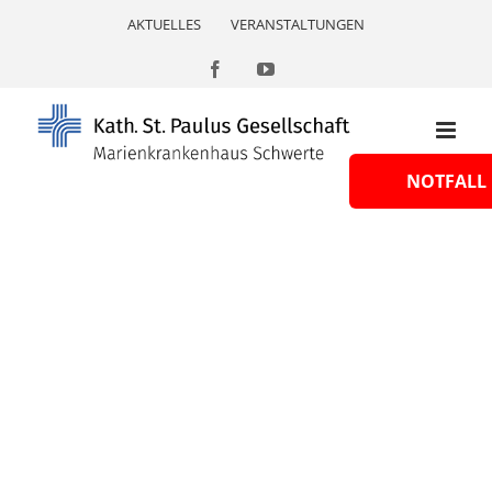
Skip
AKTUELLES
VERANSTALTUNGEN
to
content
Facebook
YouTube
NOTFALL