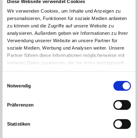
Diese Webseite verwendet Cookies
Wir verwenden Cookies, um Inhalte und Anzeigen zu
Klinik für Allgemein-, Viszeral- und minimal-
personalisieren, Funktionen für soziale Medien anbieten
invasive Chirurgie
zu können und die Zugriffe auf unsere Website zu
analysieren. Außerdem geben wir Informationen zu Ihrer
Klinik für Anästhesiologie & Intensivmedizin
Verwendung unserer Website an unsere Partner für
soziale Medien, Werbung und Analysen weiter. Unsere
Klinik für Innere Medizin Goethestraße
Partner führen diese Informationen möglicherweise mit
weiteren Daten zusammen, die Sie ihnen bereitgestellt
Klinik für Innere Medizin Schützenstraße
haben oder die sie im Rahmen Ihrer Nutzung der Dienste
gesammelt haben.
Einwilligungsauswahl
Klinik für Orthopädie & Unfallchirurgie
Notwendig
Klinik für Plastische und Ästhetische Chirurgie,
Gefäß- und Handchirurgie
Präferenzen
Frauenklinik
Statistiken
Klinik für Geriatrie