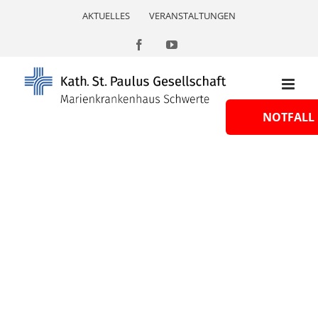
Skip
AKTUELLES
VERANSTALTUNGEN
to
content
Facebook
YouTube
NOTFALL