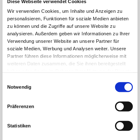
Diese Webseite verwendet Cookies
Wir verwenden Cookies, um Inhalte und Anzeigen zu
Klinik für Allgemein-, Viszeral- und minimal-
personalisieren, Funktionen für soziale Medien anbieten
invasive Chirurgie
zu können und die Zugriffe auf unsere Website zu
analysieren. Außerdem geben wir Informationen zu Ihrer
Klinik für Anästhesiologie & Intensivmedizin
Verwendung unserer Website an unsere Partner für
soziale Medien, Werbung und Analysen weiter. Unsere
Klinik für Innere Medizin Goethestraße
Partner führen diese Informationen möglicherweise mit
weiteren Daten zusammen, die Sie ihnen bereitgestellt
Klinik für Innere Medizin Schützenstraße
haben oder die sie im Rahmen Ihrer Nutzung der Dienste
gesammelt haben.
Einwilligungsauswahl
Klinik für Orthopädie & Unfallchirurgie
Notwendig
Klinik für Plastische und Ästhetische Chirurgie,
Gefäß- und Handchirurgie
Präferenzen
Frauenklinik
Statistiken
Klinik für Geriatrie