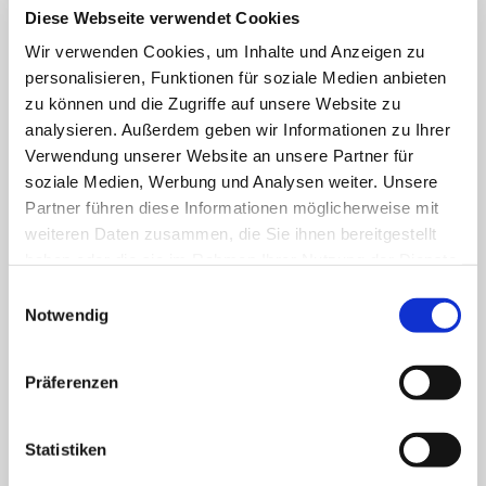
FACHBEREICHE
Diese Webseite verwendet Cookies
Wir verwenden Cookies, um Inhalte und Anzeigen zu
personalisieren, Funktionen für soziale Medien anbieten
Klinik für Allgemein-, Viszeral- und minimal-
zu können und die Zugriffe auf unsere Website zu
invasive Chirurgie
analysieren. Außerdem geben wir Informationen zu Ihrer
Verwendung unserer Website an unsere Partner für
Klinik für Anästhesiologie & Intensivmedizin
soziale Medien, Werbung und Analysen weiter. Unsere
Partner führen diese Informationen möglicherweise mit
Klinik für Innere Medizin Goethestraße
weiteren Daten zusammen, die Sie ihnen bereitgestellt
haben oder die sie im Rahmen Ihrer Nutzung der Dienste
Klinik für Innere Medizin Schützenstraße
gesammelt haben.
Einwilligungsauswahl
Klinik für Orthopädie & Unfallchirurgie
Notwendig
Klinik für Plastische und Ästhetische Chirurgie,
Präferenzen
Gefäß- und Handchirurgie
Frauenklinik
Statistiken
Klinik für Geriatrie