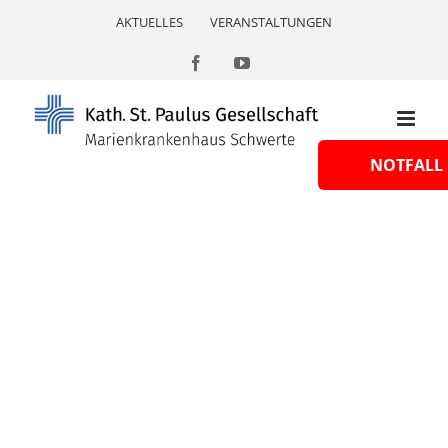
Skip
AKTUELLES
VERANSTALTUNGEN
to
content
Facebook
YouTube
NOTFALL