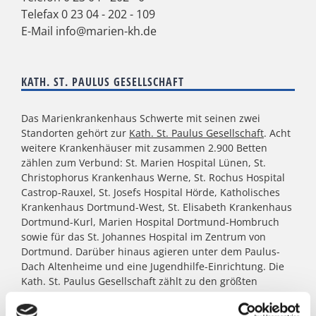
Telefax 0 23 04 - 202 - 109
E-Mail
info@marien-kh.de
KATH. ST. PAULUS GESELLSCHAFT
Das Marienkrankenhaus Schwerte mit seinen zwei
Standorten gehört zur
Kath. St. Paulus Gesellschaft
. Acht
weitere Krankenhäuser mit zusammen 2.900 Betten
zählen zum Verbund: St. Marien Hospital Lünen, St.
Christophorus Krankenhaus Werne, St. Rochus Hospital
Castrop-Rauxel, St. Josefs Hospital Hörde, Katholisches
Krankenhaus Dortmund-West, St. Elisabeth Krankenhaus
Dortmund-Kurl, Marien Hospital Dortmund-Hombruch
sowie für das St. Johannes Hospital im Zentrum von
Dortmund. Darüber hinaus agieren unter dem Paulus-
Dach Altenheime und eine Jugendhilfe-Einrichtung. Die
Kath. St. Paulus Gesellschaft zählt zu den größten
katholischen Trägern in Nordrhein- Westfalen; rund
8.500 Menschen arbeiten für das Wohl der ihnen