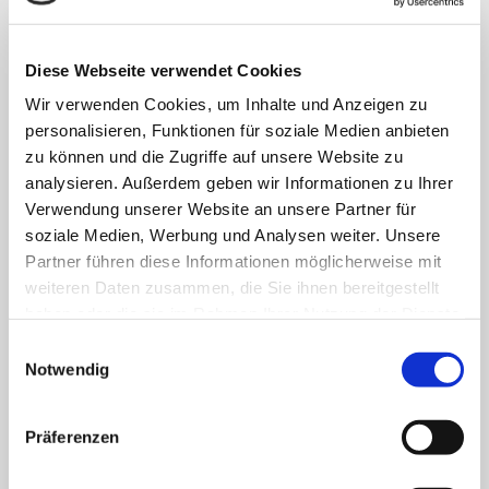
anvertrauten Patient:innen, Bewohner:innen, Kinder und
Jugendlichen.
Diese Webseite verwendet Cookies
Wir verwenden Cookies, um Inhalte und Anzeigen zu
FACHBEREICHE
personalisieren, Funktionen für soziale Medien anbieten
zu können und die Zugriffe auf unsere Website zu
analysieren. Außerdem geben wir Informationen zu Ihrer
Klinik für Allgemein-, Viszeral- und minimal-
Verwendung unserer Website an unsere Partner für
invasive Chirurgie
soziale Medien, Werbung und Analysen weiter. Unsere
Partner führen diese Informationen möglicherweise mit
Klinik für Anästhesiologie & Intensivmedizin
weiteren Daten zusammen, die Sie ihnen bereitgestellt
haben oder die sie im Rahmen Ihrer Nutzung der Dienste
Klinik für Innere Medizin Goethestraße
gesammelt haben.
Einwilligungsauswahl
Klinik für Innere Medizin Schützenstraße
Notwendig
Klinik für Orthopädie & Unfallchirurgie
Präferenzen
Klinik für Plastische und Ästhetische Chirurgie,