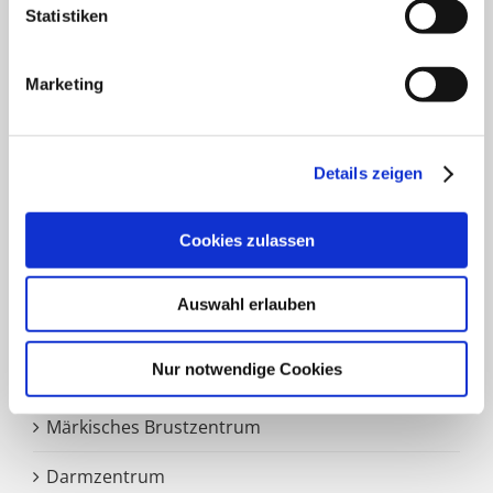
Gefäß- und Handchirurgie
Statistiken
Frauenklinik
Marketing
Klinik für Geriatrie
HNO Belegabteilung
Details zeigen
Pflegedienst
Cookies zulassen
SCHWERPUNKTE
Auswahl erlauben
Nur notwendige Cookies
Zentrale Notaufnahme
Märkisches Brustzentrum
Darmzentrum