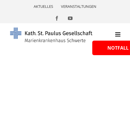
Skip
AKTUELLES
VERANSTALTUNGEN
to
content
Facebook
YouTube
NOTFALL