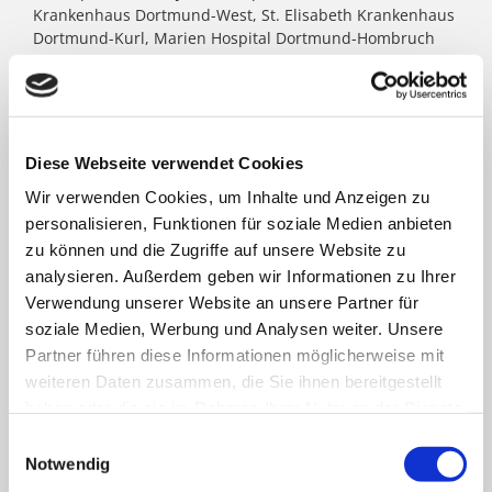
Krankenhaus Dortmund-West, St. Elisabeth Krankenhaus
Dortmund-Kurl, Marien Hospital Dortmund-Hombruch
sowie für das St. Johannes Hospital im Zentrum von
Dortmund. Darüber hinaus agieren unter dem Paulus-
Dach Altenheime und eine Jugendhilfe-Einrichtung. Die
Kath. St. Paulus Gesellschaft zählt zu den größten
katholischen Trägern in Nordrhein- Westfalen; rund
Diese Webseite verwendet Cookies
8.500 Menschen arbeiten für das Wohl der ihnen
Wir verwenden Cookies, um Inhalte und Anzeigen zu
anvertrauten Patient:innen, Bewohner:innen, Kinder und
Jugendlichen.
personalisieren, Funktionen für soziale Medien anbieten
zu können und die Zugriffe auf unsere Website zu
analysieren. Außerdem geben wir Informationen zu Ihrer
FACHBEREICHE
Verwendung unserer Website an unsere Partner für
soziale Medien, Werbung und Analysen weiter. Unsere
Partner führen diese Informationen möglicherweise mit
Klinik für Allgemein-, Viszeral- und minimal-
weiteren Daten zusammen, die Sie ihnen bereitgestellt
invasive Chirurgie
haben oder die sie im Rahmen Ihrer Nutzung der Dienste
gesammelt haben.
Einwilligungsauswahl
Klinik für Anästhesiologie & Intensivmedizin
Notwendig