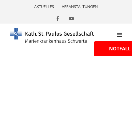
Skip
AKTUELLES
VERANSTALTUNGEN
to
content
Facebook
YouTube
NOTFALL