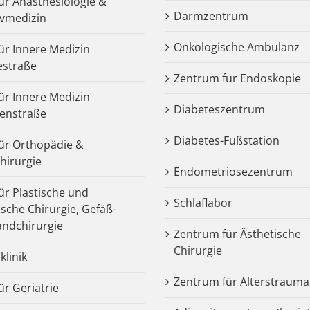
für Anästhesiologie &
Darmzentrum
ivmedizin
Onkologische Ambulanz
für Innere Medizin
estraße
Zentrum für Endoskopie
für Innere Medizin
Diabeteszentrum
enstraße
Diabetes-Fußstation
 für Orthopädie &
chirurgie
Endometriosezentrum
für Plastische und
Schlaflabor
ische Chirurgie, Gefäß-
ndchirurgie
Zentrum für Ästhetische
Chirurgie
klinik
Zentrum für Alterstrauma
für Geriatrie