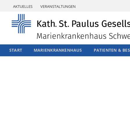
Skip
AKTUELLES
VERANSTALTUNGEN
to
content
START
MARIENKRANKENHAUS
PATIENTEN & BE