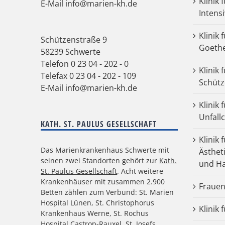
Klinik 
E-Mail
info@marien-kh.de
Intens
Klinik 
Schützenstraße 9
Goeth
58239 Schwerte
Telefon
0 23 04 - 202 - 0
Klinik 
Telefax 0 23 04 - 202 - 109
Schütz
E-Mail
info@marien-kh.de
Klinik
Unfall
KATH. ST. PAULUS GESELLSCHAFT
Klinik 
Das Marienkrankenhaus Schwerte mit
Ästhet
seinen zwei Standorten gehört zur
Kath.
und Ha
St. Paulus Gesellschaft
. Acht weitere
Krankenhäuser mit zusammen 2.900
Frauen
Betten zählen zum Verbund: St. Marien
Hospital Lünen, St. Christophorus
Klinik 
Krankenhaus Werne, St. Rochus
Hospital Castrop-Rauxel, St. Josefs