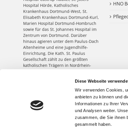
HNO Be
Hospital Hörde, Katholisches
Krankenhaus Dortmund-West, St.
Pflege
Elisabeth Krankenhaus Dortmund-Kurl,
Marien Hospital Dortmund-Hombruch
sowie für das St. Johannes Hospital im
Zentrum von Dortmund. Darüber
hinaus agieren unter dem Paulus-Dach
Altenheime und eine Jugendhilfe-
Einrichtung. Die Kath. St. Paulus
Gesellschaft zählt zu den größten
katholischen Trägern in Nordrhein-
Westfalen; rund 8.500 Menschen
arbeiten für das Wohl der ihnen
Diese Webseite verwende
anvertrauten Patient:innen,
Bewohner:innen, Kinder und
Wir verwenden Cookies, um
Jugendlichen.
anbieten zu können und di
Informationen zu Ihrer Ve
und Analysen weiter. Unse
zusammen, die Sie ihnen b
gesammelt haben.