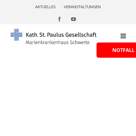
Skip
AKTUELLES
VERANSTALTUNGEN
to
content
Facebook
YouTube
NOTFALL