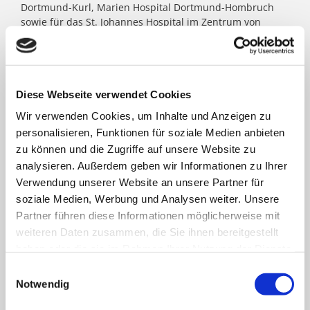
Dortmund-Kurl, Marien Hospital Dortmund-Hombruch
sowie für das St. Johannes Hospital im Zentrum von
Dortmund. Darüber hinaus agieren unter dem Paulus-
Dach Altenheime und eine Jugendhilfe-Einrichtung. Die
Kath. St. Paulus Gesellschaft zählt zu den größten
katholischen Trägern in Nordrhein- Westfalen; rund
8.500 Menschen arbeiten für das Wohl der ihnen
Diese Webseite verwendet Cookies
anvertrauten Patient:innen, Bewohner:innen, Kinder und
Wir verwenden Cookies, um Inhalte und Anzeigen zu
Jugendlichen.
personalisieren, Funktionen für soziale Medien anbieten
zu können und die Zugriffe auf unsere Website zu
analysieren. Außerdem geben wir Informationen zu Ihrer
FACHBEREICHE
Verwendung unserer Website an unsere Partner für
soziale Medien, Werbung und Analysen weiter. Unsere
Partner führen diese Informationen möglicherweise mit
Klinik für Allgemein-, Viszeral- und minimal-
weiteren Daten zusammen, die Sie ihnen bereitgestellt
invasive Chirurgie
haben oder die sie im Rahmen Ihrer Nutzung der Dienste
gesammelt haben.
Einwilligungsauswahl
Klinik für Anästhesiologie & Intensivmedizin
Notwendig
Klinik für Innere Medizin Goethestraße