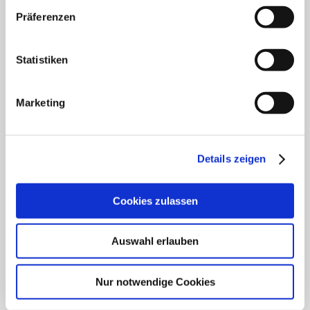
Präferenzen
Klinik für Innere Medizin Schützenstraße
Klinik für Orthopädie & Unfallchirurgie
Statistiken
Klinik für Plastische und Ästhetische Chirurgie,
Gefäß- und Handchirurgie
Marketing
Frauenklinik
Details zeigen
Klinik für Geriatrie
HNO Belegabteilung
Cookies zulassen
Pflegedienst
Auswahl erlauben
Nur notwendige Cookies
SCHWERPUNKTE