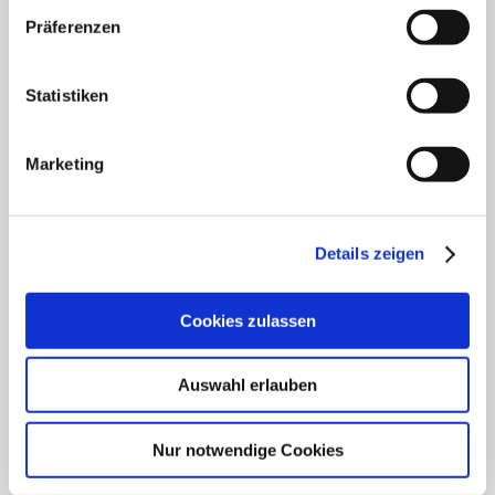
Präferenzen
Klinik für Innere Medizin Schützenstraße
Klinik für Orthopädie & Unfallchirurgie
Statistiken
Klinik für Plastische und Ästhetische Chirurgie,
Gefäß- und Handchirurgie
Marketing
Frauenklinik
Details zeigen
Klinik für Geriatrie
HNO Belegabteilung
Cookies zulassen
Pflegedienst
Auswahl erlauben
Nur notwendige Cookies
SCHWERPUNKTE