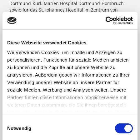
Dortmund-Kurl, Marien Hospital Dortmund-Hombruch
sowie für das St. Johannes Hospital im Zentrum von
Dortmund. Darüber hinaus agieren unter dem Paulus-
Dach Altenheime und eine Jugendhilfe-Einrichtung. Die
Kath. St. Paulus Gesellschaft zählt zu den größten
katholischen Trägern in Nordrhein- Westfalen; rund
8.500 Menschen arbeiten für das Wohl der ihnen
Diese Webseite verwendet Cookies
anvertrauten Patient:innen, Bewohner:innen, Kinder und
Wir verwenden Cookies, um Inhalte und Anzeigen zu
Jugendlichen.
personalisieren, Funktionen für soziale Medien anbieten
zu können und die Zugriffe auf unsere Website zu
analysieren. Außerdem geben wir Informationen zu Ihrer
FACHBEREICHE
Verwendung unserer Website an unsere Partner für
soziale Medien, Werbung und Analysen weiter. Unsere
Partner führen diese Informationen möglicherweise mit
Klinik für Allgemein-, Viszeral- und minimal-
weiteren Daten zusammen, die Sie ihnen bereitgestellt
invasive Chirurgie
haben oder die sie im Rahmen Ihrer Nutzung der Dienste
gesammelt haben.
Einwilligungsauswahl
Klinik für Anästhesiologie & Intensivmedizin
Notwendig
Klinik für Innere Medizin Goethestraße