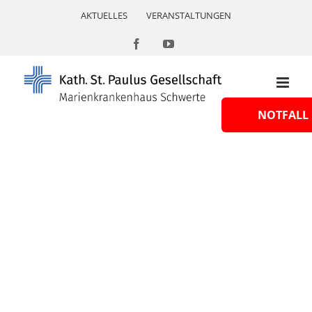
Skip
AKTUELLES
VERANSTALTUNGEN
to
content
Facebook
YouTube
NOTFALL