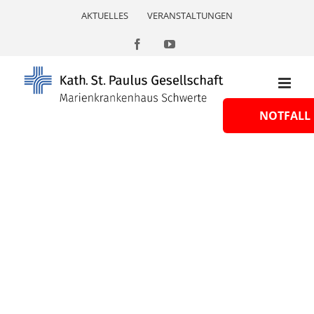
Skip
AKTUELLES
VERANSTALTUNGEN
to
content
Facebook
YouTube
NOTFALL