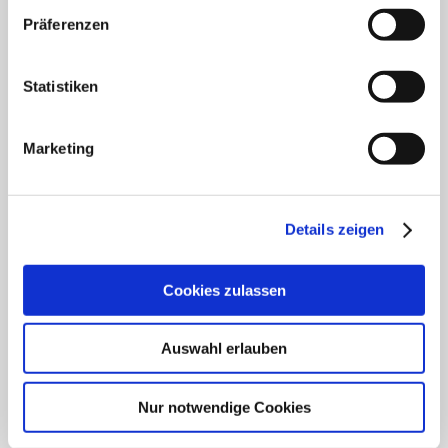
Präferenzen
Klinik für Innere Medizin Schützenstraße
Klinik für Orthopädie & Unfallchirurgie
Statistiken
Klinik für Plastische und Ästhetische Chirurgie,
Gefäß- und Handchirurgie
Marketing
Frauenklinik
Details zeigen
Klinik für Geriatrie
HNO Belegabteilung
Cookies zulassen
Pflegedienst
Auswahl erlauben
Nur notwendige Cookies
SCHWERPUNKTE