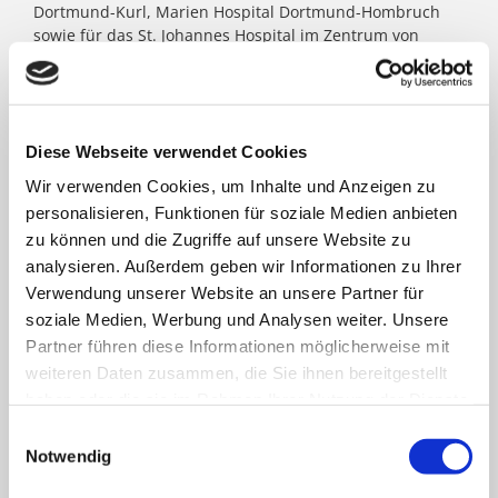
Dortmund-Kurl, Marien Hospital Dortmund-Hombruch
sowie für das St. Johannes Hospital im Zentrum von
Dortmund. Darüber hinaus agieren unter dem Paulus-
Dach Altenheime und eine Jugendhilfe-Einrichtung. Die
Kath. St. Paulus Gesellschaft zählt zu den größten
katholischen Trägern in Nordrhein- Westfalen; rund
8.500 Menschen arbeiten für das Wohl der ihnen
Diese Webseite verwendet Cookies
anvertrauten Patient:innen, Bewohner:innen, Kinder und
Wir verwenden Cookies, um Inhalte und Anzeigen zu
Jugendlichen.
personalisieren, Funktionen für soziale Medien anbieten
zu können und die Zugriffe auf unsere Website zu
analysieren. Außerdem geben wir Informationen zu Ihrer
FACHBEREICHE
Verwendung unserer Website an unsere Partner für
soziale Medien, Werbung und Analysen weiter. Unsere
Partner führen diese Informationen möglicherweise mit
Klinik für Allgemein-, Viszeral- und minimal-
weiteren Daten zusammen, die Sie ihnen bereitgestellt
invasive Chirurgie
haben oder die sie im Rahmen Ihrer Nutzung der Dienste
gesammelt haben.
Einwilligungsauswahl
Klinik für Anästhesiologie & Intensivmedizin
Notwendig
Klinik für Innere Medizin Goethestraße