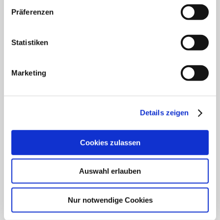
Präferenzen
Klinik für Innere Medizin Schützenstraße
Klinik für Orthopädie & Unfallchirurgie
Statistiken
Klinik für Plastische und Ästhetische Chirurgie,
Gefäß- und Handchirurgie
Marketing
Frauenklinik
Details zeigen
Klinik für Geriatrie
HNO Belegabteilung
Cookies zulassen
Pflegedienst
Auswahl erlauben
Nur notwendige Cookies
SCHWERPUNKTE