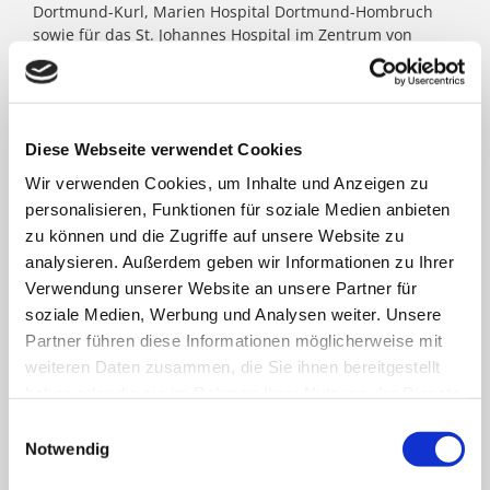
Dortmund-Kurl, Marien Hospital Dortmund-Hombruch
sowie für das St. Johannes Hospital im Zentrum von
Dortmund. Darüber hinaus agieren unter dem Paulus-
Dach Altenheime und eine Jugendhilfe-Einrichtung. Die
Kath. St. Paulus Gesellschaft zählt zu den größten
katholischen Trägern in Nordrhein- Westfalen; rund
8.500 Menschen arbeiten für das Wohl der ihnen
Diese Webseite verwendet Cookies
anvertrauten Patient:innen, Bewohner:innen, Kinder und
Wir verwenden Cookies, um Inhalte und Anzeigen zu
Jugendlichen.
personalisieren, Funktionen für soziale Medien anbieten
zu können und die Zugriffe auf unsere Website zu
analysieren. Außerdem geben wir Informationen zu Ihrer
FACHBEREICHE
Verwendung unserer Website an unsere Partner für
soziale Medien, Werbung und Analysen weiter. Unsere
Partner führen diese Informationen möglicherweise mit
Klinik für Allgemein-, Viszeral- und minimal-
weiteren Daten zusammen, die Sie ihnen bereitgestellt
invasive Chirurgie
haben oder die sie im Rahmen Ihrer Nutzung der Dienste
gesammelt haben.
Einwilligungsauswahl
Klinik für Anästhesiologie & Intensivmedizin
Notwendig
Klinik für Innere Medizin Goethestraße