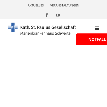
Skip
AKTUELLES
VERANSTALTUNGEN
to
content
Facebook
YouTube
NOTFALL